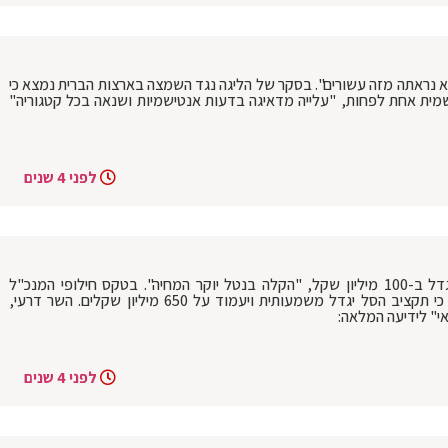
 נראתה מזה עשורים". בסקר של הליגה נגד השמצה בארצות הברית נמצא כי
ישמית אחת לפחות, "עלייה מדאיגה בדעות אנטישמיות ושנאה בכל קטגוריה"
לפני 4 שנים
שר הבריאות דרעי: סל התרופות הקרוב יוגדל ב-100 מיליון שקל, "הקלה בנטל יוקר המחיה". בטקס חילופי המנכ"ל
במשרד הבריאות, אמר חה"כ משה ארבל כי תקציב הסל יגדל משמעותית ויעמוד על 650 מיליון שקלים. השר דרעי,
י" לידיעה המלאה:
לפני 4 שנים