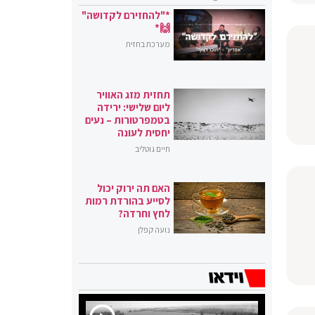
*"להחזירם לקדושה"
🙌*
מערכת בחזית
תחזית מזג האוויר
ליום שלישי: ירידה
בטמפרטורות – נעים
יחסית לעונה
חיים גוטליב
האם תה ירוק יכול
לסייע בהורדת רמות
לחץ וחרדה?
נועה קפלן