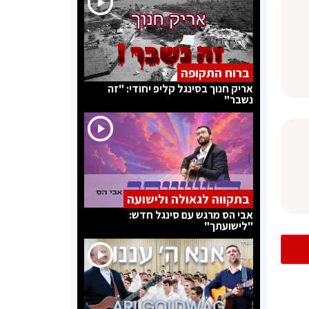
ברוח התקופה
אריק חנוך בסינגל קליפ יחודי: "זה
נשבר"
בתקווה לגאולה ולישועה
אבי הס מרגש עם סינגל חדש:
"לישועתך"