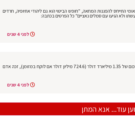
ומי התייחס להפגנות המחאה, "חופש הביטוי הוא גם ליהודי אתיופיה, חרדים
ו ולא הגיעו עם סמלים נאציים" כל הפרטים בכתבה:
לפני 4 שנים
ארה"ב: בקופה של Mega Millions, עם סכום של 1.35 מיליארד דולר (724.6 מיליון דולר אם לוקח במזומן), זכה אדם
לפני 4 שנים
ען עוד... אנא המתן