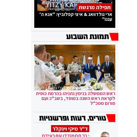
תפילה מרגשת
ארי גולדוואג & איצי קפלוביץ: "אנא ה'
עננו"
צילום:
קובי גדעון / לע"מ
ראש הממשלה בנימין נתניהו בהרמת כוסית
לקראת ראש השנה במוסד, בשב"כ ועם
פורום מטכ"ל
ד"ר מיקי וינקלר
: כך תתמודדו עם רעידת