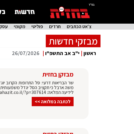
בס"ד
צ'אט הכתבים
חרדים
פוליטי
מקומי
עסקי
מבזקי חדשות
ראשון
|
י"ב אב התשפ"ו
|
26/07/2026
מבזקן בחזית
לידיעה המלאה: https://bahazit.co.il/?p=307614
לכתבה במלואה >>