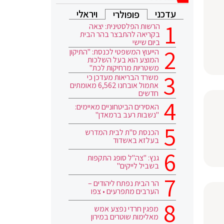
עדכני
ויראלי
פופולרי
הרשות הפלסטינית: יצאה
בקריאה להתבצר בהר הבית
ביום שישי
הייעוץ המשפטי לכנסת: "התיקון
המוצע הוא בעל השלכות
משטריות מרחיקות לכת"
משרד הבריאות מעדכן כי
אתמול אובחנו 6,562 מאומתים
חדשים
האסירים הביטחוניים מאיימים:
"נשבות רעב ברמאדן"
הכנסת ס"ת לבית המדרש
בעלזא באשדוד
גנץ: "צה"ל סופג התקפות
בשביל לייקים"
הר הבית נפתח ליהודים –
הערבים מתפרעים • צפו
מפגין חרדי נפצע אמש
מאלימות שוטרים במירון