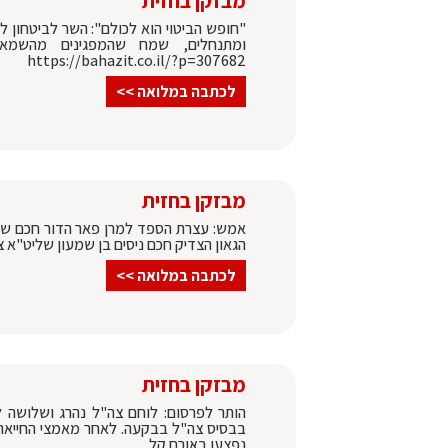
מבזקן בחזית
"חופש הביטוי הוא לכולם": השר לביטחון לא
ומתנחלים, שמח שהמפגינים מהשמאל
https://bahazit.co.il/?p=307682
לכתבה במלואה >>
מבזקן בחזית
אמש: עצרת הספד למרן פאר הדור חכם שמע
הגאון הצדיק חכם ניסים בן שמעון שליט"א צפו בתמונות: il/?p=307596
לכתבה במלואה >>
מבזקן בחזית
הותר לפרסום: לוחם צה"ל נהרג ושלושה 
בבסיס צה"ל בבקעה. לאחר מאמצי החייאה,
נפצעו באורח קל.