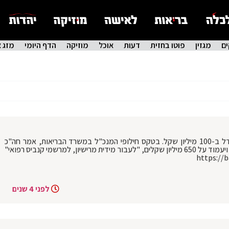
ם
מגזין
פוטו בחזית
דעות
אוכל
מוזיקה
הדף היומי
מזג א
שר הבריאות דרעי: סל התרופות הקרוב יוגדל ב-100 מיליון שקל. בטקס חילופי המנכ"ל במשרד הבריאות, אמר חה"כ
משה ארבל כי תקציב הסל יגדל משמעותית ויעמוד על 650 מיליון שקלים, "לעבור מידית מרישיון, למרשמי קנביס רפואי"
לפני 4 שנים