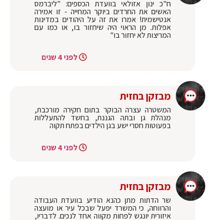
‏ח"כ ינון אזולאי בוועדת הכספים: "ליברמס
האשים את החרדים ביוקר המחייה - זו אמירה
אנטישמית! אמרו את זה על היהודים במדינות
אפלות. מן הראוי היה שיחזור בו, או כמו עם
המריצות לא יחזור בו"
לפני 4 שנים
מבזקן בחזית
המשטרה עצרה הבוקר בתום חקירה מורכבת,
מנהלת גן ובתה הגננת, בחשד להתעללות
בפעוטות חסרי ישע בגן הילדים בפתח תקוה
לפני 4 שנים
מבזקן בחזית
שר הדתות מתן כהנא הודיע בוועדת העבודה
והרווחה, כי המשרד יפעל שבכל עיר או מועצה
איזורית יונגש לפחות מקווה אחד לנכים. לדבריו,