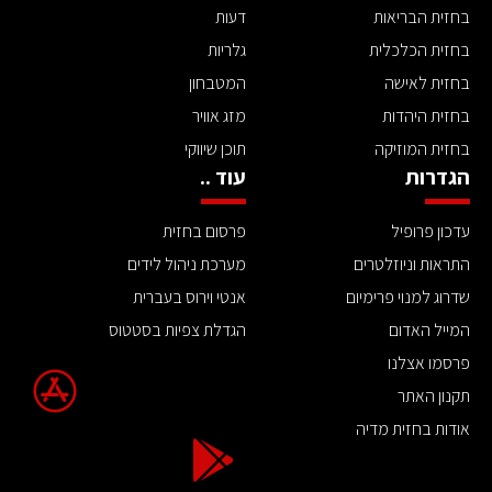
בחזית הבריאות
דעות
בחזית הכלכלית
גלריות
בחזית לאישה
המטבחון
בחזית היהדות
מזג אוויר
בחזית המוזיקה
תוכן שיווקי
הגדרות
עוד ..
עדכון פרופיל
פרסום בחזית
התראות וניוזלטרים
מערכת ניהול לידים
שדרוג למנוי פרימיום
אנטי וירוס בעברית
המייל האדום
הגדלת צפיות בסטטוס
פרסמו אצלנו
תקנון האתר
אודות בחזית מדיה