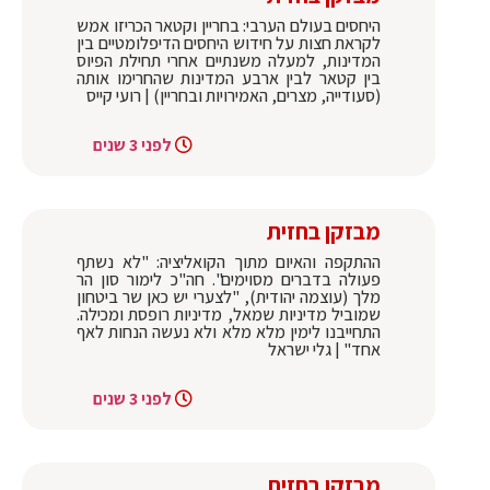
היחסים בעולם הערבי: בחריין וקטאר הכריזו אמש
לקראת חצות על חידוש היחסים הדיפלומטיים בין
המדינות, למעלה משנתיים אחרי תחילת הפיוס
בין קטאר לבין ארבע המדינות שהחרימו אותה
(סעודייה, מצרים, האמירויות ובחריין) | רועי קייס
לפני 3 שנים
מבזקן בחזית
ההתקפה והאיום מתוך הקואליציה: "לא נשתף
פעולה בדברים מסוימים". חה"כ לימור סון הר
מלך (עוצמה יהודית), "לצערי יש כאן שר ביטחון
שמוביל מדיניות שמאל, מדיניות רופסת ומכילה.
התחייבנו לימין מלא מלא ולא נעשה הנחות לאף
אחד" | גלי ישראל
לפני 3 שנים
מבזקן בחזית