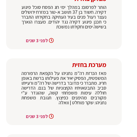
הותר לפרסום: במהלך ימי חג הפסח סוכל פיגוע
דקירה. חשוד בן 37 תושב א-טור במזרח ירושלים
נעצר רעול פנים בעיר העתיקה בחקירתו התברר
כי תכנן פיגוע דקירה נגד יהודים. מעצרו הוארך
בשישה ימים וחקירתו נמשכת
לפני 3 שנים
מערכת בחזית
מאז הכרזת רה"מ נתניהו על הקפאת הרפורמה
המשפטית, הפסיק יאיר את פעילותו ברשת באופן
חריג. מתברר כי מדובר בדרישה של רה"מ ורעייתו
סביב התבטאויתיו הקיצוניות של בנם. הדרישה
חוללה עימות משפחתי קשה, שהוגדר ע"י
מקורבים מהימנים כפיצוץ. תגובת משפחת
נתניהו: שקר מוחלט | וואלה
לפני 3 שנים