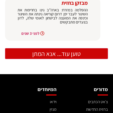
מבזקן בחזית
ההסלמה במזרח: בארה"ב גינו בחריפות את
השיגור לעבר יפן דרום קוריאה גינתה את השיגור
וכינסה את המועצה לביטחון לאומי שלה, לדון
בצעדים מתבקשים
לפני 3 שנים
טוען עוד... אנא המתן
מדורים
המיוחדים
צ'אט הכתבים
וידאו
בחזית החדשות
מגזין