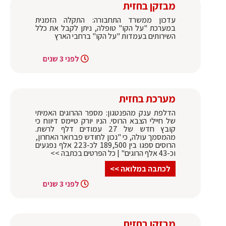
מבזקן בחזית
עדכון ממשרד התחבורה: התקלה הזמנית
במערכת "על הקו" טופלה, ניתן לקבל את כלל
השירותים בעמדות "על הקו" ברחבי הארץ
לפני 3 שנים
מערכת בחזית
הדלפת ענק מהפנטגון: מספר ההרוגים האמיתי
של חיילי הצבא הרוסי. הניו יורק טיימס דיווח כי
קובץ חדש של 27 עמודים דלף לרשת.
מהמסמך עולה, כי "נכון לחודש פברואר האחרון,
הרוסים ספגו בין 189,500 לכ-223 אלף נפגעים
וכ-43 אלף הרוגים" | כל הפרטים בכתבה >>
לכתבה במלואה >>
לפני 3 שנים
מבזקן בחזית