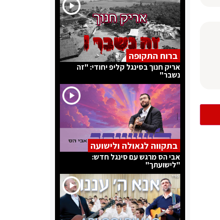
ברוח התקופה
אריק חנוך בסינגל קליפ יחודי: "זה
נשבר"
בתקווה לגאולה ולישועה
אבי הס מרגש עם סינגל חדש:
"לישועתך"