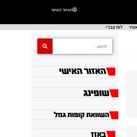
האזור האישי
וויר
לוח עברי