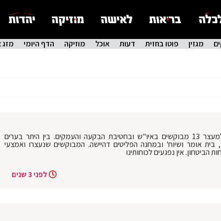
ם
מגזין
פוטו בחזית
דעות
אוכל
מוזיקה
הדף היומי
מזג א
לוחמי צה''ל שב"כ ומג"ב פעלו הלילה למעצר 13 מבוקשים באיו"ש ובחטיבת הבקעה והעמקים. בין היתר בערים
 בית אומר ושיוח' ובמחנה הפליטים דהיישה. המבוקשים שנעצרו ואמצעי
 הביטחון. אין נפגעים לכוחותינו
לפני 3 שנים