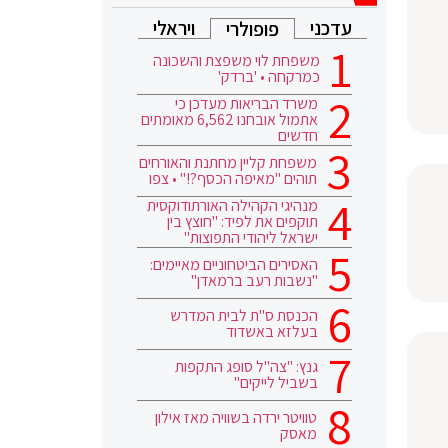
עדכני
ויראלי
פופולרי
משפחת לוי משפצת והשכונה
כמרקחה • 'ברדק'
משרד הבריאות מעדכן כי
אתמול אובחנו 6,562 מאומתים
חדשים
משפחת קליין מחתנת והאורחים
תוהים "מאיפה הכסף?!" • צפו
מנהיגי הקהילה האורתודוקסית
תוקפים את לפיד: "חוצץ בין
ישראל ליהודי התפוצות"
האסירים הביטחוניים מאיימים:
"נשבות רעב ברמאדן"
הכנסת ס"ת לבית המדרש
בעלזא באשדוד
גנץ: "צה"ל סופג התקפות
בשביל לייקים"
טוויטר ירדה בשוויה מאז אילון
מאסק