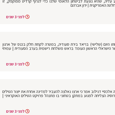
 עליה, שהיא נוגעת לביטחון הלאומי שלנו כדי לגרוף קרדיט מפוקפק, זו
לטה האמריקנית | ירון אברהם
לפני 3 שנים
 נחתו היום (שלישי) בריאד בירת סעודיה, במטרה לקחת חלק בכנס של ארגון
"ם (UNWTO). כץ הינו השר הישראלי הראשון העומד בראש משלחת רישמית בערב הסעודית | עמיחי
לפני 3 שנים
 אלכסיי דנילוב אמר כי ארצו נאלצה להעביר למדינה אחרת את ייצור הטילים
וסיה הצליחה לפגוע במתקן בטחוני בו מתנהל פרויקט הטילים האוקראיני |
לפני 3 שנים