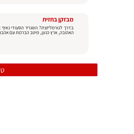
מבזקן בחזית
בדרך לנורמליזציה? השגריר הסעודי נאיף
האהובה, ארץ כנען, מיטב הברכות עם אהבת 
טו