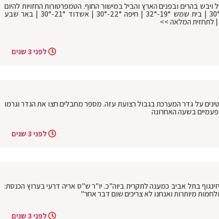
 ויבש בהרים ובפנים הארץ והביל במישור החוף. הטמפרטורות החזויות להיום
בערים: ירושלים 19°-30° | בני ברק 22°-30° | בית שמש 19°-32° | חיפה 22°-30° | אשדוד 21°-30° | באר שבע
לפני 3 שנים
ם פלסטינים על גדר המערכת בגבול רצועת עזה. מספר מחבלים חצו את הגדר וגרמו
 פעמיים בשעה האחרונה
לפני 3 שנים
זינגוף בתל אביב כמענה לתקרית ביוה"כ. יו"ר ש"ס אריה דרעי בערוץ הכנסת:
לחמות מיותרות ואנחנו לא צריכים שום דבר אחר"
לפני 3 שנים