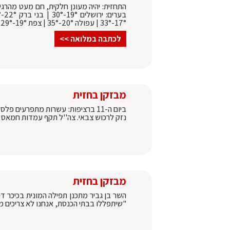
התחזית: יהיה מעונן חלקית, חם מעט מהרגיל
17°-33° | עפולה 20°-35° | צפת 19°-29° | לתחזית המלאה >>
לכתבה במלואה >>
מבזקן בחזית
ביום ה-11 ברציפות: עשרות מתפרעי
נזק לרכוש צבאי. צה''ל תקף עמדות חמאס
מבזקן בחזית
השר בן גביר מתכנן תפילה המונית בכיכר די
"שיתפללו בבתי הכנסת, אנחנו לא צריכים מ