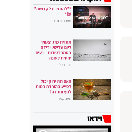
*"להחזירם לקדושה"
🙌*
מערכת בחזית
תחזית מזג האוויר
ליום שלישי: ירידה
בטמפרטורות – נעים
יחסית לעונה
חיים גוטליב
האם תה ירוק יכול
לסייע בהורדת רמות
לחץ וחרדה?
נועה קפלן