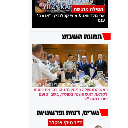
תפילה מרגשת
ארי גולדוואג & איצי קפלוביץ: "אנא ה'
עננו"
צילום:
קובי גדעון / לע"מ
ראש הממשלה בנימין נתניהו בהרמת כוסית
לקראת ראש השנה במוסד, בשב"כ ועם
פורום מטכ"ל
ד"ר מיקי וינקלר