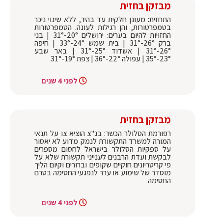
מבזקן בחזית
התחזית: מעונן חלקית עד בהיר, ללא שינוי ניכר
בטמפרטורות, והן רגילות לעונה. הטמפרטורות
החזויות להיום בערים: ירושלים 20°-31° | בני
ברק 26°-31° | בית שמש 24°-33° | חיפה
26°-31° | אשדוד 25°-31° | באר שבע
23°-35° | עפולה 22°-36° | צפת 19°-31°
לפני 4 שנים
מבזקן בחזית
רפורמת הסלולר הכשר: בג"צ הוציא צו על תנאי
המורה למשרד התקשורת לנמק מדוע לא יאסור
על ספקיות הסלולר בישראל לחסום מספרים
לבקשת ועדת הרבנים לענייני תקשורת שלא על
פי קריטריונים חוקיים שקופים וברורים וקיום הליך
מוסדר של שימוע או ערר לנפגעי החסימה בטרם
החסימה
לפני 4 שנים