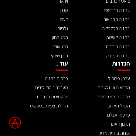
צ'אט הכתבים
וידאו
בחזית החדשות
מגזין
בחזית הבריאות
דעות
בחזית הכלכלית
גלריות
בחזית לאישה
המטבחון
בחזית היהדות
מזג אוויר
בחזית המוזיקה
תוכן שיווקי
הגדרות
עוד ..
עדכון פרופיל
פרסום בחזית
התראות וניוזלטרים
מערכת ניהול לידים
שדרוג למנוי פרימיום
אנטי וירוס בעברית
המייל האדום
הגדלת צפיות בסטטוס
פרסמו אצלנו
תקנון האתר
אודות בחזית מדיה