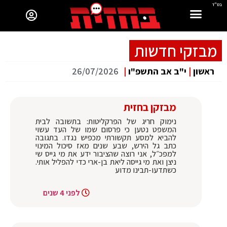
בס"ד
מבזקי חדשות
ראשון
|
י"ב אב התשפ"ו
|
26/07/2026
מבזקן בחזית
נימוק חריג של הפרקליטות: בתשובה לבית
המשפט נטען כי פרסום שמו של העד עשוי
להביא למסע תקשורתי מכפיש נגדו. בתגובה
כתב גל הירש, ‏שבע שנים מאז סיכול המינוי
למפכ״ל, אני רוצה שהציבור ידע את מי גייס שי
ניצן ואת מי גייסה ליאת בן-ארי כדי להפליל אותי.
כשתדעו-תבינו מדוע
לפני 4 שנים