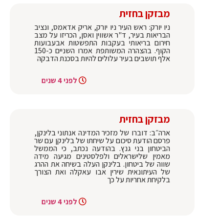
מבזקן בחזית
ניו יורק: ראש העיר ניו יורק, אריק אדאמס, ונציב
הבריאות בעיר, ד"ר אשווין ואסן, הכריזו על מצב
חירום בריאותי בעקבות התפשטות אבעבועות
הקוף. בהצהרה המשותפת אמרו השניים כ-150
אלף תושבים בעיר עלולים להיות בסכנת הדבקה
לפני 4 שנים
מבזקן בחזית
ארה״ב: דוברו של מזכיר המדינה אנתוני בלינקן,
פרסם הודעת סיכום על שיחתו של בלינקן עם שר
הביטחון בני גנץ. בהודעה נכתב, כי הממשל
מאמין שלישראלים ולפלסטינים מגיעה מידה
שווה של ביטחון. בלינקן העלה בשיחה את ההרג
של העיתונאית שירין אבו עאקלה ואת הצורך
בלקיחת אחריות על כך
לפני 4 שנים