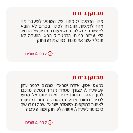
מבזקן בחזית
מינוי הרמטכ"ל: מינויו של השופט לשעבר מני
מזוז לראשות הוועדה למינוי בכירים לא הובא
לאישור הממשלה, המשמעות המידית של הדחיה
היא עיכוב במינוי הרמטכ"ל הבא. הוועדה לא
תוכל לאשר את מינויו, כפי שמורה החוק
לפני 4 שנים
מבזקן בחזית
כמעט אסון: אזרח ישראלי שנכנס לכפר עזון
שבשטח A לצורך מסחר נשדד ונמלט מרכבו
לתוך הכפר, כוחות צבא חילצו אותו אל מחוץ
לכפר. כוחות צבא ומשטרה פתחו בסריקות
לאיתור התוקפים. משטרת ישראל שבה ומדגישה
כי כניסה לשטח A אסורה לפי חוק ומהווה סכנה
לפני 4 שנים