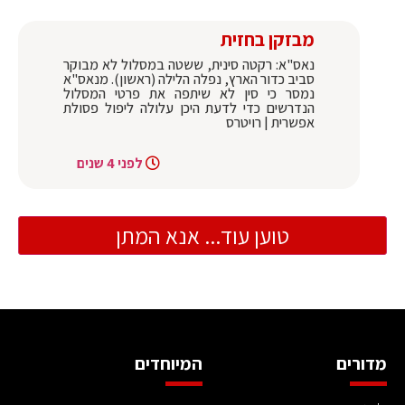
מבזקן בחזית
נאס"א: רקטה סינית, ששטה במסלול לא מבוקר
סביב כדור הארץ, נפלה הלילה (ראשון). מנאס"א
נמסר כי סין לא שיתפה את פרטי המסלול
הנדרשים כדי לדעת היכן עלולה ליפול פסולת
אפשרית | רויטרס
לפני 4 שנים
טוען עוד... אנא המתן
מדורים
המיוחדים