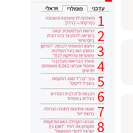
עדכני
ויראלי
פופולרי
משפחת לוי משפצת והשכונה
כמרקחה • 'ברדק'
הרשות הפלסטינית: יצאה
בקריאה להתבצר בהר הבית
ביום שישי
הייעוץ המשפטי לכנסת: "התיקון
המוצע הוא בעל השלכות
משטריות מרחיקות לכת"
משרד הבריאות מעדכן כי
אתמול אובחנו 6,562 מאומתים
חדשים
גנץ: "צה"ל סופג התקפות
בשביל לייקים"
הכנסת ס"ת לבית המדרש
בעלזא באשדוד
שעות אחרונות לחגיגה הגדולה
ברשת 'יש'
מנהיגי הקהילה האורתודוקסית
תוקפים את לפיד: "חוצץ בין
ישראל ליהודי התפוצות"