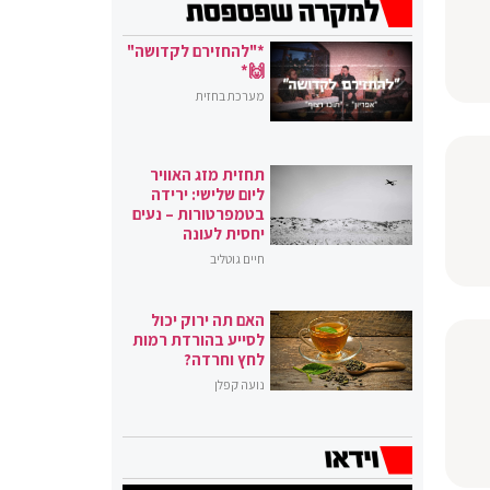
*"להחזירם לקדושה"
🙌*
מערכת בחזית
תחזית מזג האוויר
ליום שלישי: ירידה
בטמפרטורות – נעים
יחסית לעונה
חיים גוטליב
האם תה ירוק יכול
לסייע בהורדת רמות
לחץ וחרדה?
נועה קפלן