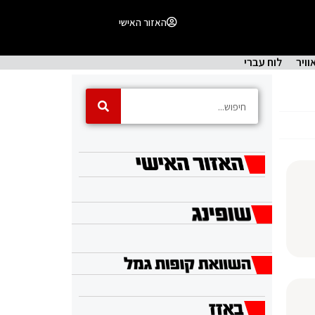
האזור האישי
וויר
לוח עברי