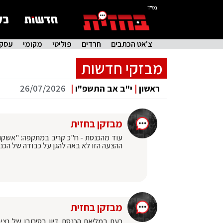
בס"ד
צ'אט הכתבים
חרדים
פוליטי
מקומי
עסקי
מבזקי חדשות
ראשון
|
י"ב אב התשפ"ו
|
26/07/2026
מבזקן בחזית
עוד מהכנסת - ח"כ קריב במתקפה: "אשקול 
ההצעה הזו לא באה להגן על כבודה של הכנ
מבזקן בחזית
כעת במליאת הכנסת דיון בסירובו של נצי