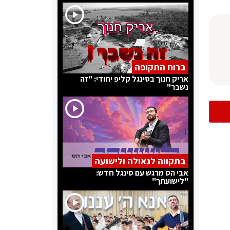
ברוח התקופה
אריק חנוך בסינגל קליפ יחודי: "זה
נשבר"
בתקווה לגאולה ולישועה
אבי הס מרגש עם סינגל חדש:
"לישועתך"