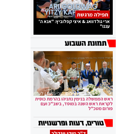
תפילה מרגשת
ארי גולדוואג & איצי קפלוביץ: "אנא ה'
עננו"
צילום:
קובי גדעון / לע"מ
ראש הממשלה בנימין נתניהו בהרמת כוסית
לקראת ראש השנה במוסד, בשב"כ ועם
פורום מטכ"ל
ד"ר מיקי וינקלר