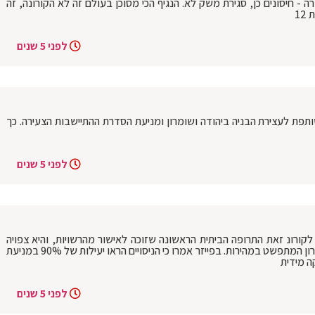
- חיסונים כן, סגירת משק לא. הנגיף הכי מסוכן בעולם זה לא הקורונה, זה
1
לפני 5 שנים
פת לעצירת הבניה ביהודה ושומרון ומניעת הסדרת ההתיישבות הצעירה. כך
לפני 5 שנים
יזר: לקורונ זאת התרופה הביתית הראשונה שזוכה לאישור מהרשויות, והיא צפויה
לשמש כלי חשוב במאבק בווריאנט האומיקרון המתפשט במהירות. בפייזר אמרו כי הניסויים הראו יעילות של 90% במניעת
ה מידית
לפני 5 שנים