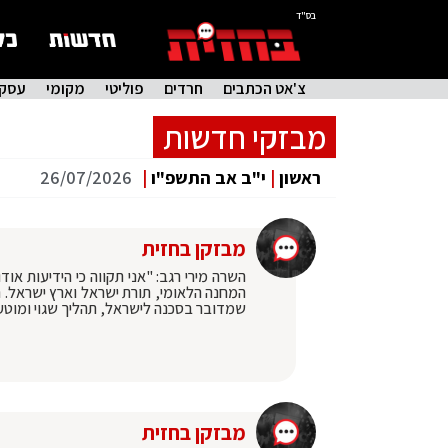
בס"ד
צ'אט הכתבים
חרדים
פוליטי
מקומי
עסקי
מבזקי חדשות
ראשון
|
י"ב אב התשפ"ו
|
26/07/2026
מבזקן בחזית
השרה מירי רגב: "אני תקווה כי הידיעות א
המחנה הלאומי, תורת ישראל וארץ ישראל. חז
שמדובר בסכנה לישראל, תהליך שגוי ומוטע
מבזקן בחזית