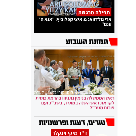
תפילה מרגשת
ארי גולדוואג & איצי קפלוביץ: "אנא ה'
עננו"
צילום:
קובי גדעון / לע"מ
ראש הממשלה בנימין נתניהו בהרמת כוסית
לקראת ראש השנה במוסד, בשב"כ ועם
פורום מטכ"ל
ד"ר מיקי וינקלר