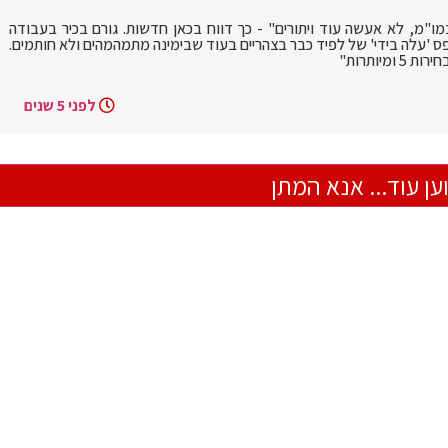
במו"מ, לא אעשה עוד ויתורים" - כך דווח בכאן חדשות. גורם בכיר בעבודה
 על הטופס 'עלה בידי' של לפיד כבר בצהריים בעוד שבימינה מתמהמהים ולא חותמים.
יותרות"
לפני 5 שנים
ען עוד... אנא המתן