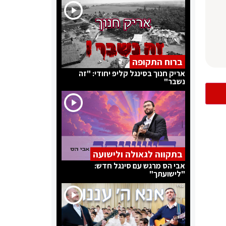
ברוח התקופה
אריק חנוך בסינגל קליפ יחודי: "זה
נשבר"
בתקווה לגאולה ולישועה
אבי הס מרגש עם סינגל חדש:
"לישועתך"