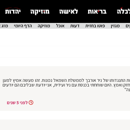
ם
מגזין
פוטו בחזית
דעות
אוכל
מוזיקה
הדף היומי
מזג א
ודות התנגדותו של ניר אורבך לממשלת השמאל נכונות. זהו מעשה אמיץ למען
ק ואמץ. היום שוחחתי בכנסת עם ניר ועידית, אני יודעת שבליבם הם יודעים
ה"
לפני 5 שנים