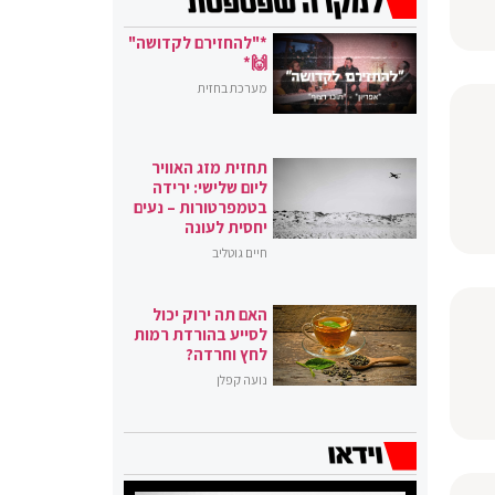
*"להחזירם לקדושה"
🙌*
מערכת בחזית
תחזית מזג האוויר
ליום שלישי: ירידה
בטמפרטורות – נעים
יחסית לעונה
חיים גוטליב
האם תה ירוק יכול
לסייע בהורדת רמות
לחץ וחרדה?
נועה קפלן