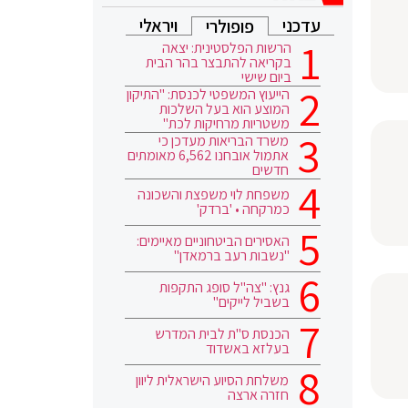
עדכני
ויראלי
פופולרי
הרשות הפלסטינית: יצאה
בקריאה להתבצר בהר הבית
ביום שישי
הייעוץ המשפטי לכנסת: "התיקון
המוצע הוא בעל השלכות
משטריות מרחיקות לכת"
משרד הבריאות מעדכן כי
אתמול אובחנו 6,562 מאומתים
חדשים
משפחת לוי משפצת והשכונה
כמרקחה • 'ברדק'
האסירים הביטחוניים מאיימים:
"נשבות רעב ברמאדן"
גנץ: "צה"ל סופג התקפות
בשביל לייקים"
הכנסת ס"ת לבית המדרש
בעלזא באשדוד
משלחת הסיוע הישראלית ליוון
חזרה ארצה