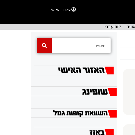
האזור האישי
וויר
לוח עברי