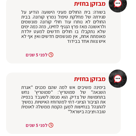
מבזקן בחזית
בשורה: בית החולים מעיני הישועה הודיע על
סגירתה של מחלקת טיפול נמרץ קורונה. בבית
החולים לא נותרו עוד חולי קורונה מונשמים
ולראשונה מאז פרץ הנגיף לחיינו, מזה כמה ימים
שלא נתקבלו בו חולים חדשים למעט יולדת
מאומתת אחת, אין מונשמים חדשים ואין אף לא
איש צוות אחד בבידוד
לפני 5 שנים
מבזקן בחזית
בימינה משיבים אש למה שהם מכנים "אגרת
השנאה" של סמוטריץ': "סמוטריץ' נחש
בתחפושת של צדיק. הוא מנסה לשעבד בכפייה
את הציבור הציוני-דתי למטרותיו האישיות. נמשיך
להתנהל בנחישות למען הקמת ממשלה לאומית
טובה ויציבה בישראל"
לפני 5 שנים