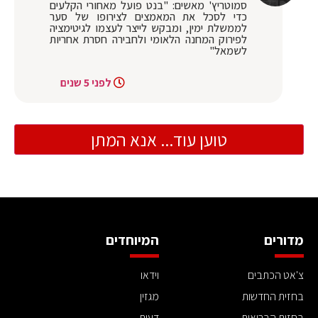
סמוטריץ' מאשים: "בנט פועל מאחורי הקלעים
כדי לסכל את המאמצים לצירופו של סער
לממשלת ימין, ומבקש לייצר לעצמו לגיטימציה
לפירוק המחנה הלאומי ולחבירה חסרת אחריות
לשמאל"
לפני 5 שנים
טוען עוד... אנא המתן
מדורים
המיוחדים
צ'אט הכתבים
וידאו
בחזית החדשות
מגזין
בחזית הבריאות
דעות