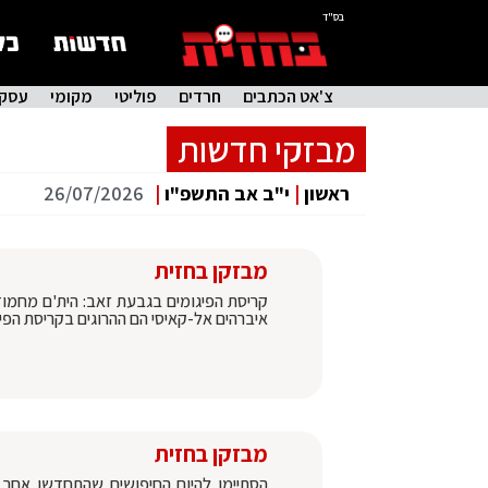
בס"ד
צ'אט הכתבים
חרדים
פוליטי
מקומי
עסקי
מבזקי חדשות
ראשון
|
י"ב אב התשפ"ו
|
26/07/2026
מבזקן בחזית
קריסת הפיגומים בגבעת זאב: הית'ם מחמ
איברהים אל-קאיסי הם ההרוגים בקריסת הפי
מבזקן בחזית
הסתיימו להיום החיפושים שהתחדשו אחר 