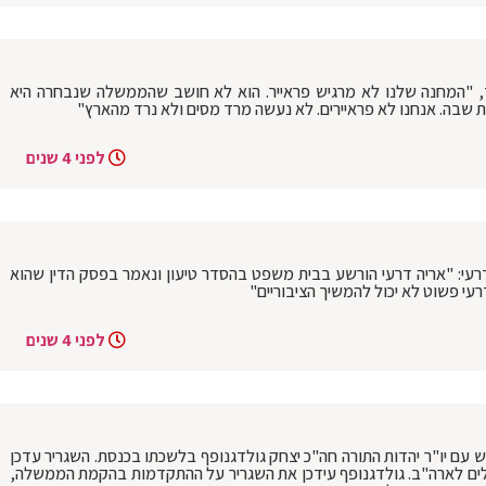
ד, "המחנה שלנו לא מרגיש פראייר. הוא לא חושב שהממשלה שנבחרה היא
ת שבה. אנחנו לא פראיירים. לא נעשה מרד מסים ולא נרד מהארץ"
לפני 4 שנים
רעי: "אריה דרעי הורשע בבית משפט בהסדר טיעון ונאמר בפסק הדין שהוא
דרעי פשוט לא יכול להמשיך הציבוריים"
לפני 4 שנים
ש עם יו"ר יהדות התורה חה"כ יצחק גולדגנופף בלשכתו בכנסת. השגריר עדכן
ים לארה"ב. גולדגנופף עידכן את השגריר על ההתקדמות בהקמת הממשלה,