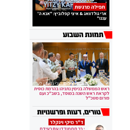
תפילה מרגשת
ארי גולדוואג & איצי קפלוביץ: "אנא ה'
עננו"
צילום:
קובי גדעון / לע"מ
ראש הממשלה בנימין נתניהו בהרמת כוסית
לקראת ראש השנה במוסד, בשב"כ ועם
פורום מטכ"ל
ד"ר מיקי וינקלר
: כך תתמודדו עם רעידת