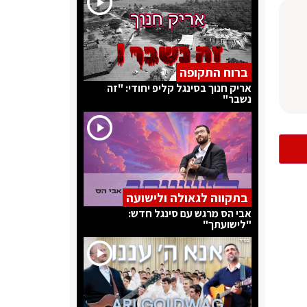
ברוח התקופה
אריק חנוך בסינגל קליפ יחודי: "זה
נשבר"
בתקווה לגאולה ולישועה
אבי הס מרגש עם סינגל חדש:
"לישועתך"