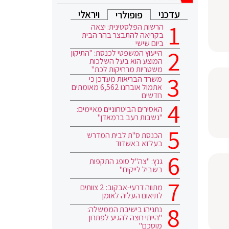
עדכני
ויראלי
פופולרי
הרשות הפלסטינית: יצאה
בקריאה להתבצר בהר הבית
ביום שישי
הייעוץ המשפטי לכנסת: "התיקון
המוצע הוא בעל השלכות
משטריות מרחיקות לכת"
משרד הבריאות מעדכן כי
אתמול אובחנו 6,562 מאומתים
חדשים
האסירים הביטחוניים מאיימים:
"נשבות רעב ברמאדן"
הכנסת ס"ת לבית המדרש
בעלזא באשדוד
גנץ: "צה"ל סופג התקפות
בשביל לייקים"
מתווה דרעי-אבקוב: 2 צוותים
לתיאום העליה לאומן
נתניהו בישיבת הממשלה:
"הייתי רוצה להגיע לפתרון
מוסכם"