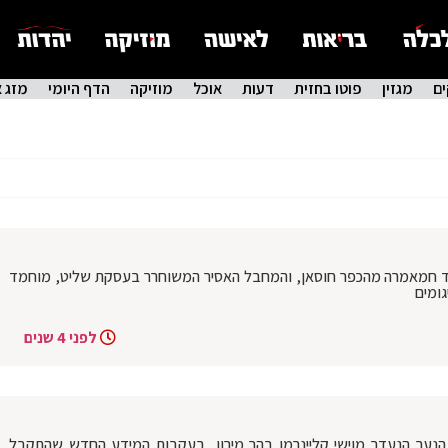
ם
מגזין
פוטו בחזית
דעות
אוכל
מוזיקה
הדף היומי
מזג א
וד חמאמרה מהכפר חוסאן, והמחבל האסיר המשוחרר בעסקת שליט, מוחמד
גומים
לפני 4 שנים
הנער הנעדר מוישי קליינרמן בהר מירון, בעקבות המידע החדש שהתקבל