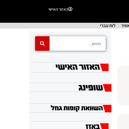
האזור האישי
וויר
לוח עברי