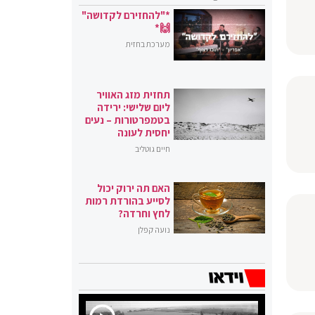
*"להחזירם לקדושה"
🙌*
מערכת בחזית
תחזית מזג האוויר
ליום שלישי: ירידה
בטמפרטורות – נעים
יחסית לעונה
חיים גוטליב
האם תה ירוק יכול
לסייע בהורדת רמות
לחץ וחרדה?
נועה קפלן