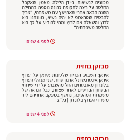
מכוונים לנשיאות: ביידן הלילה: מאמין שאקבל
החלטה על ריצה לתקופת כהונה נוספת בתחילת
השנה הבאה אחרי שאתייעץ עם משפחתי, "צריך
להבטיח שטראמפ לא יהיה נשיא, כווונתנו היא
לרוץ והשאלה אם לרוץ ומתי להודיע על כך היא
החלטה משפחתית"
לפני 4 שנים
מבזקן בחזית
איראן: השבוע הכריזו שלטונות איראן על ערוץ
איראן אינטרנשיונל ארגון טרור. שני מנהלי הערוץ
בלונדון מאובטחים החל מהשבוע על ידי שירותי
הבטחון הבריטיים לאחר שצוות, ככל הנראה של
משמרות המהפיכה, נחשף במעקב אחריהם ליד
משרדי הערוץ בלונדון | גל"צ
לפני 4 שנים
מבזקן בחזית