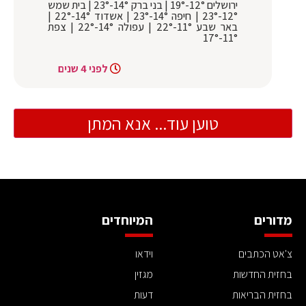
ירושלים 12°-19° | בני ברק 14°-23° | בית שמש
12°-23° | חיפה 14°-23° | אשדוד 14°-22° |
באר שבע 11°-22° | עפולה 14°-22° | צפת
11°-17°
לפני 4 שנים
טוען עוד... אנא המתן
מדורים
המיוחדים
צ'אט הכתבים
וידאו
בחזית החדשות
מגזין
בחזית הבריאות
דעות