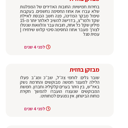
בחירות חמישיות: החובות האדירים של המפלגות
שלא עברו את אחוז החסימה נחשפים. בעקבות
טיפול מבקר המדינה, פנה חשב הכנסת לאיילת
שקד ולמר"צ, בדרישה להשיב לאלתר יותר מ-15
מיליון שקל כל אחת, חובות עבר והלוואות שנטלו
לצורך מעבר אחוז החסימה סיכוי קלוש שיחזירו |
עמית סגל
לפני 4 שנים
מבזקן בחזית
שובר גלים: לוחמי צה״ל, שב״כ ומג״ב פעלו
הלילה למעצר חמשה מבוקשים והחרמת נשק
באיו"ש, בין היתר בערים קלקיליה וחברון. חמשת
המבוקשים שנעצרו הועברו להמשך חקירת
כוחות הביטחון. אין נפגעים לכוחותינו.
לפני 4 שנים