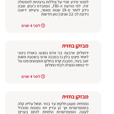
למכור מידע סודי על צוללות גרעיניות לממשלה
זרה. לפי הודעת ה-FBI, המהנדס ג'ונתן טובה
נידון ליותר מ-19 שנות מאסר, ורעייתו דיאנה
נידונה לכ-22 שנים | כאן חדשות
לפני 4 שנים
מבזקן בחזית
ירושלים: ארבעה בני אדם נפצעו באורח בינוני
לאחר פיצוץ בלון גז במבנה ארעי בשכונת פסגת
זאב בעיר, המבנה קרס בחלקו והפצועים פונו על
ידי כוחות ההצלה לבתי החולים
לפני 4 שנים
מבזקן בחזית
התחזית: מעונן חלקית עד בהיר. תחול עלייה קלה
בטמפרטורות אך הן עדיין יהיו נמוכות מהרגיל
לעונה. הטמפרטורות החזויות להיום בערים: