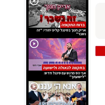
ברוח התקופה
אריק חנוך בסינגל קליפ יחודי: "זה
נשבר"
בתקווה לגאולה ולישועה
אבי הס מרגש עם סינגל חדש:
"לישועתך"