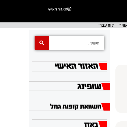
האזור האישי
וויר
לוח עברי