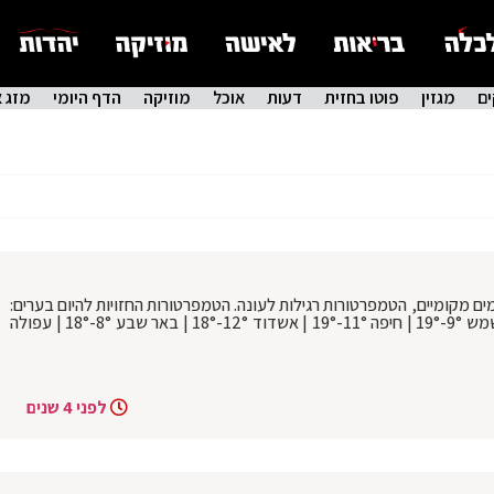
ם
מגזין
פוטו בחזית
דעות
אוכל
מוזיקה
הדף היומי
מזג א
מים מקומיים, הטמפרטורות רגילות לעונה. הטמפרטורות החזויות להיום בערים:
ירושלים 8°-15° | בני ברק 11°-19° | בית שמש 9°-19° | חיפה 11°-19° | אשדוד 12°-18° | באר שבע 8°-18° | עפולה
לפני 4 שנים