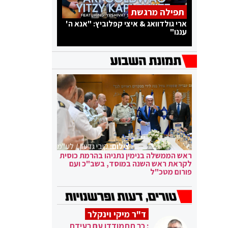
תפילה מרגשת
ארי גולדוואג & איצי קפלוביץ: "אנא ה'
עננו"
צילום:
קובי גדעון / לע"מ
ראש הממשלה בנימין נתניהו בהרמת כוסית
לקראת ראש השנה במוסד, בשב"כ ועם
פורום מטכ"ל
ד"ר מיקי וינקלר
: כך תתמודדו עם רעידת