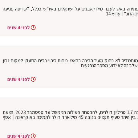
תיחה באש לעבר מיידי אבנים על ישראלים באיו"ש ככלל, "עדיפה פגיעה
רוג" | ערוץ 14
לפני 4 שנים
מוחמדיה לא רחוק מעיר הבירה רבאט. כוחות כיבוי רבים הוזעקו למקום נכון
שלב זה לא ידוע מספר הנפגעים
לפני 4 שנים
הסנאט האמריקני אישר חבילת תקציב בגובה 1.7 טריליון דולרים, להבטחת פעילות הממשל עד ספטמבר 2023. הצעת
החוק תעבור כעת לבית הנבחרים - וכוללת בין היתר סעיף תקציב בגובה 45 מיליארד דולר לתמיכה באוקראינה | אסף
לפני 4 שנים