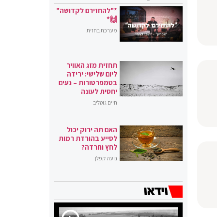
*"להחזירם לקדושה"
🙌*
מערכת בחזית
תחזית מזג האוויר
ליום שלישי: ירידה
בטמפרטורות – נעים
יחסית לעונה
חיים גוטליב
האם תה ירוק יכול
לסייע בהורדת רמות
לחץ וחרדה?
נועה קפלן