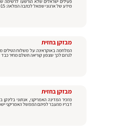
פעילים ישראלים שלא הורשעו לרשימה של
מידע של ארגוני שמאל לכתבה המלאה: https://bahazit.co.il/?p=3015
מבזקן בחזית
המלחמה באוקראינה: על משלוח הטילים מצפו
לגרום לכך שצפון קוריאה תשלם מחיר כבד 
מבזקן בחזית
מזכיר המדינה האמריקני, אנתוני בלינקן ב
דבריו מהעבר לפיהם הממשל האמריקני ישפוט