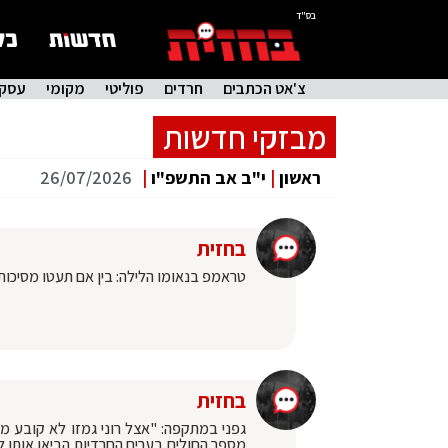
בס"ד
צ'אט הכתבים
חרדים
פוליטי
מקומי
עסקי
מבזקי חדשות
ראשון
|
י"ב אב התשפ"ו
|
26/07/2026
בחזית
טראמפ בנאומו הלילה: בין אם תעטו מסיכות 
בחזית
גפני במתקפה: "אצל רוני גמזו לא קובע 
מספר החולים בערים החרדיות הביאו אותו לע