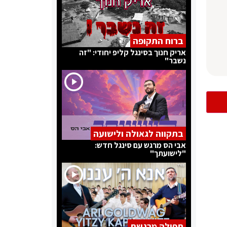
ברוח התקופה
אריק חנוך בסינגל קליפ יחודי: "זה
נשבר"
בתקווה לגאולה ולישועה
אבי הס מרגש עם סינגל חדש:
"לישועתך"
תפילה מרגשת