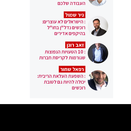
העבודה שלכם
ניר שמול
: הישראלים לא עוצרים:
רוכשים נדל"ן בחו"ל
בהיקפים אדירים
זאב רונן
: 10 הטעויות הנפוצות
שגורמות לקריסת חברות
רפאל שחור
: השפעת העלאת הריבית:
יכולה להיות גם לטובת
רוכשים