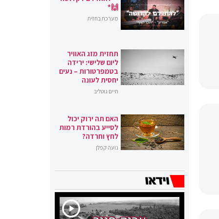
🙌*
מערכת בחזית
תחזית מזג האוויר
ליום שלישי: ירידה
בטמפרטורות – נעים
יחסית לעונה
חיים גוטליב
האם תה ירוק יכול
לסייע בהורדת רמות
לחץ וחרדה?
נועה קפלן