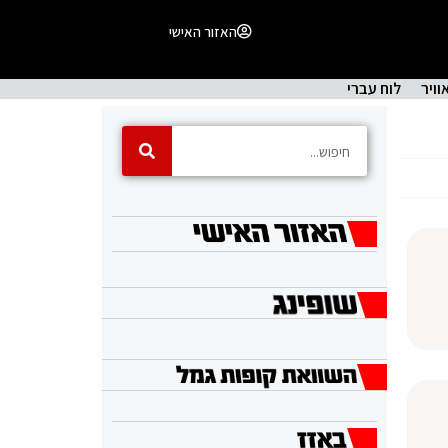
האזור האישי
וויר
לוח עברי