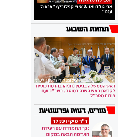
ארי גולדוואג & איצי קפלוביץ: "אנא ה'
עננו"
צילום:
קובי גדעון / לע"מ
ראש הממשלה בנימין נתניהו בהרמת כוסית
לקראת ראש השנה במוסד, בשב"כ ועם
פורום מטכ"ל
ד"ר מיקי וינקלר
: כך תתמודדו עם רעידת
האדמה הבאה במקום