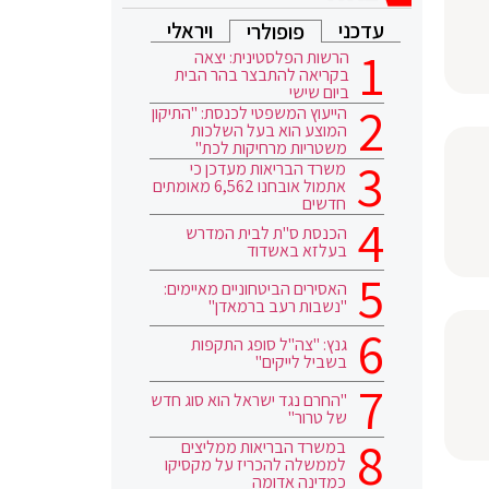
עדכני
ויראלי
פופולרי
הרשות הפלסטינית: יצאה
בקריאה להתבצר בהר הבית
ביום שישי
הייעוץ המשפטי לכנסת: "התיקון
המוצע הוא בעל השלכות
משטריות מרחיקות לכת"
משרד הבריאות מעדכן כי
אתמול אובחנו 6,562 מאומתים
חדשים
הכנסת ס"ת לבית המדרש
בעלזא באשדוד
האסירים הביטחוניים מאיימים:
"נשבות רעב ברמאדן"
גנץ: "צה"ל סופג התקפות
בשביל לייקים"
"החרם נגד ישראל הוא סוג חדש
של טרור"
במשרד הבריאות ממליצים
לממשלה להכריז על מקסיקו
כמדינה אדומה