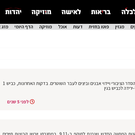
ם
מגזין
פוטו בחזית
דעות
אוכל
מוזיקה
הדף היומי
מזג א
מחאת סנדק: 6 מפגינים נעצרו בגין הפרת הסדר הציבורי ויידוי אבנים וביצים לעבר השוטרים. בדקות האחרונות, כביש 1
ירידה לכביש בגין
לפני 5 שנים
ועדת החוקה אישרה היום (חמישי) את תקנות המתווה החדש שנכנס לתוקף ב-9.11, במסגרתו יורשו קבוצות תיירים