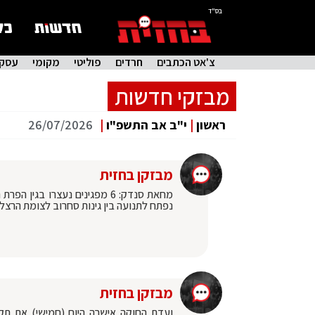
בס"ד
צ'אט הכתבים
חרדים
פוליטי
מקומי
עסקי
מבזקי חדשות
ראשון
|
י"ב אב התשפ"ו
|
26/07/2026
מבזקן בחזית
נפתח לתנועה בין גינות סחרוב לצומת הרצל-
מבזקן בחזית