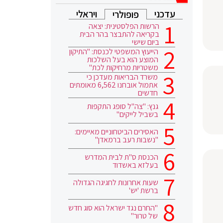
עדכני
ויראלי
פופולרי
הרשות הפלסטינית: יצאה
בקריאה להתבצר בהר הבית
ביום שישי
הייעוץ המשפטי לכנסת: "התיקון
המוצע הוא בעל השלכות
משטריות מרחיקות לכת"
משרד הבריאות מעדכן כי
אתמול אובחנו 6,562 מאומתים
חדשים
גנץ: "צה"ל סופג התקפות
בשביל לייקים"
האסירים הביטחוניים מאיימים:
"נשבות רעב ברמאדן"
הכנסת ס"ת לבית המדרש
בעלזא באשדוד
שעות אחרונות לחגיגה הגדולה
ברשת 'יש'
"החרם נגד ישראל הוא סוג חדש
של טרור"