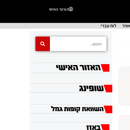
האזור האישי
וויר
לוח עברי