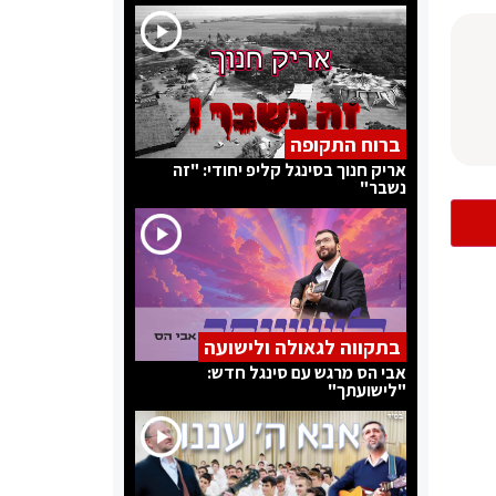
ברוח התקופה
אריק חנוך בסינגל קליפ יחודי: "זה
נשבר"
בתקווה לגאולה ולישועה
אבי הס מרגש עם סינגל חדש:
"לישועתך"