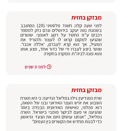
מבזקן בחזית
לפני שעה קלה: חשוד פלסטיני (20) הסתובב
בשכונת נווה יעקב בירושלים וגרם נזק למספר
רכבים ע"פ החשד על רקע לאומני. שוטרים
שהגיעו למקום קראו לו לעצור ולהוריד את
המעיל, אך הוא קרא לעברם, 'אללה אכבר'.
שוטר ביצע לעברו ירי של כדור אחד, פצע אותו
והוא פונה לביה"ח. המקרה בחקירה
לפני 3 שנים
מבזקן בחזית
שרת המודיעין גילה גמליאל הודיעה: כי היא תארח
השבוע את יורש העצר האיראני ובנו של השאה,
רזא פהלווי, כאישיות האיראנית הבכירה ביותר
שהגיעה אי פעם לביקור פומבי בישראל. השרה
גמליאל, "אנחנו עושים היום את הצעד הראשון
כדי לבנות מחדש את הקשרים בין העמים"