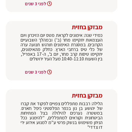
לפני 3 שנים
מבזקן בחזית
כמידי שנה: אימונים לקראת מטס יום הזיכרון ויום
העצמאות יתקיימו מחר (ב') ובמהלך השבועיים
הקרובים. במסגרת האימונים תורגש תנועה ערה
של כלי טיס ברחבי הארץ. כחלק מהאימונים,
יתקיימו טיסות קרב מחר, יום ב', ה-17 באפריל,
בין השעות 10:40-11:10 מעל העיר ירושלים
לפני 3 שנים
מבזקן בחזית
הלילה: רבבות מתפללים צפויים לפקוד את קברו
של יהושע בן נון בכפר הפלסטיני כיפל חארס.
במשטרה נערכים להילולה בצל המתיחות
הביטחונית וקוראים למתפללים, "להימנע ככל
הניתן משימוש בנשק פרטי ע"מ למנוע אירוע ירי
דו צדדי"