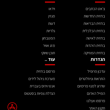
צ'אט הכתבים
וידאו
בחזית החדשות
מגזין
בחזית הבריאות
דעות
בחזית הכלכלית
גלריות
בחזית לאישה
המטבחון
בחזית היהדות
מזג אוויר
בחזית המוזיקה
תוכן שיווקי
הגדרות
עוד ..
עדכון פרופיל
פרסום בחזית
התראות וניוזלטרים
מערכת ניהול לידים
שדרוג למנוי פרימיום
אנטי וירוס בעברית
המייל האדום
הגדלת צפיות בסטטוס
פרסמו אצלנו
תקנון האתר