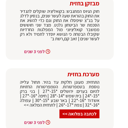
מבזקן בחזית
חוק הגיוס המתגבש: בקואליציה שוקלים להגדיר
את החוק בהוראת שעה לעשר שנים, בנסיון לדלג
על בג"צ שיפסלו את החוק וגם כדי להשיג את
הסכמת שר הביטחון גלנט. מצד שני חוששים
ממשבר קואליציוני מול המפלגות החרדיות
שקיבלו הבטחה כי הנושא יוסדר לתמיד ולא רק
לעשר שנים | זאב קם,רשת ב'
לפני 3 שנים
מערכת בחזית
התחזית: מעונן חלקית עד בהיר. תחול עלייה
נוספת בטמפרטורות. הטמפרטורות החזויות
להיום בערים: ירושלים 15°-27° | בני ברק
15°-24° | בית שמש 14°-28° | חיפה 16°-27° |
אשדוד 16°-22° | באר שבע 15°-30° | עפולה
16°-32° | צפת 17°-26° | לתחזית המלאה >>
לכתבה במלואה >>
לפני 3 שנים