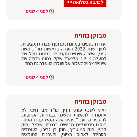
לכתבה במלואה >>
לפני 4 שנים
מבזקן בחזית
ועדת הכספים: במסגרת מרתון העברות תקציביות
לסוף שנת 2022 הועדה בראשות חה"כ משה
גפני, אישרה שינויים תקציביים בסכום כולל של
למעלה מ-4.2 מליארד שקל. כמות גדולה של
שינויים צפויה לעלות על שולחן הוועדה גם מחר
לפני 4 שנים
מבזקן בחזית
ראש לשכת עורכי הדין, עו"ד אבי חימי: לא
אתמודד לראשות הלשכה בבחירות הקרובות.
להסביר מדוע, "בימים אלה ממש עברו מספר
חוקים פרסונליים מבישים בכנסת ישראל (חוק
דרעי, חוק סמוטריץ', חוק בן גביר), העומדים
בסתירה לאתוס הציוני, ולערכים המובאים