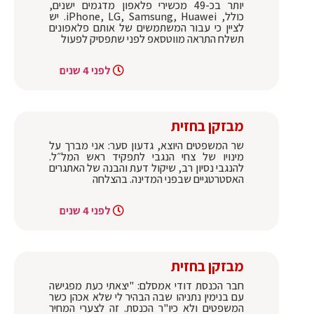
יותר בכ-49 מכשירי פלאפון מדגמים ישנים,
כולל, iPhone, LG, Samsung, Huawei. יש
לציין כי עבור המשתמשים של אותם פלאפונים
תשלח התראה מווטסאפ לפני שתפסיק לפעול
לפני 4 שנים
מבזקן בחזית
שר המשפטים היוצא, גדעון סער: ‏אני מברך על
מינויו של ‎צחי הנגבי לתפקיד ראש המל״ל.
להנגבי נסיון רב, שיקול דעת והבנה של האתגרים
האסטרטגיים שבפני המדינה. בהצלחה
לפני 4 שנים
מבזקן בחזית
חבר הכנסת דודי אמסלם: "יצאתי כעת מפגישה
עם בנימין נתניהו שבה הבהיר לי שלא אכהן כשר
המשפטים ולא כיו"ר הכנסת. זה לצערי המחיר