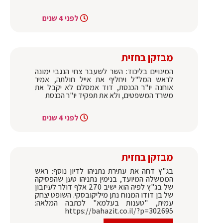
לפני 4 שנים
מבזקן בחזית
המינויים בליכוד: השר לשעבר צחי הנגבי ימונה
לראש המל"ל ויחליף את אייל חולתה, אמיר
אוחנה יו"ר הכנסת, דוד אמסלם לא יקבל את
משרד המשפטים, ולא את תפקיד יו"ר הכנסת
לפני 4 שנים
מבזקן בחזית
בג"ץ דחה את עתירת נתניהו לדיון נוסף: ראש
הממשלה המיועד, בנימין נתניהו טען שהפסיקה
של בג"ץ לפיה הוא ישיב 270 אלף דולר לעיזבון
של בן דודו המנוח נתן מיליקובסקי. השופט יצחק
עמית, "טענות בעלמא" לכתבה המלאה:
https://bahazit.co.il/?p=302695