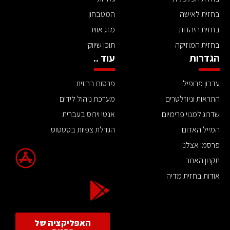
בחזית לאישה
המטבחון
בחזית היהדות
מזג אוויר
בחזית המוזיקה
תוכן שיווקי
הגדרות
עוד ..
עדכון פרופיל
פרסום בחזית
התראות וניוזלטרים
מערכת ניהול לידים
שדרוג למנוי פרימיום
אנטי וירוס בעברית
המייל האדום
הגדלת צפיות בסטטוס
פרסמו אצלנו
תקנון האתר
אודות בחזית מדיה
האפליקציה של