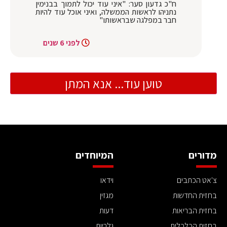
ח"כ גדעון סער: "איני עוד יכול לתמוך בבנימין
נתניהו לראשות הממשלה, ואיני אוכל עוד להיות
חבר במפלגה שבראשותו"
לפני 6 שנים
טוען עוד... אנא המתן
מדורים
המיוחדים
צ'אט הכתבים
וידאו
בחזית החדשות
מגזין
בחזית הבריאות
דעות
בחזית הכלכלית
גלריות