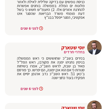
כניסת נופשים עם בדיקה שלילית לאילת ולאזור
מלונות ים המלח. בממשלה בוחנים אפשרות
להחרגת אזורים אלו. 2) היועמ"ש חשש כי בשל
דעת מומחי משרד הבריאות שהסגר אינו
אפקטיבי, הסגר ייפסל בבג"ץ
לפני 6 שנים
יוסי שטארק
בחדרי חרדים
בכירים בשב"כ שחוששים כי ראש הממשלה
בנימין נתניהו ימנה את מקורבו, ראש המל"ל
מאיר בן שבת, לראש השב"כ, אמרו בשיחות
סגורות כי אם הוא אכן ימונה, הם יפרשו. כך פורסם
ב'כאן 11'. ראש השב"כ נדב ארגמן יסיים את
תפקידו בעוד כחצי שנה
לפני 6 שנים
יוסי שטארק