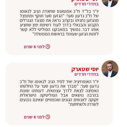
בחדרי חרדים
יו"ר בל"ד ח"כ אמטאנס שחאדה הגיב לנאומו
של ח"כ גדעון סער: "הגזען סער תוקף ומתפצל
מהגזען נתניהו ובקרוב נראה את מצעד הגנרלים
הקבוע והבנאלי בדרך לעוד רשימת ימין שתציע
אותו דבר. נמשיך במאבקנו הפוליטי ללא קשר
לזהות הגזען שעומד בראשות הממשלה"
לפני 6 שנים
יוסי שטארק
בחדרי חרדים
יו"ר האופוזיציה יאיר לפיד הגיב לנאומו של ח"כ
גדעון סער: "מברך את גדעון סער על החלטתו
האמיצה לצאת לדרך עצמאית. דעותינו שונות
בהרבה נושאים אבל הפוליטיקה הישראלית
זקוקה לאנשים הגונים ואכפתיים שאינם נכנעים
לשררה ולשחיתות"
לפני 6 שנים