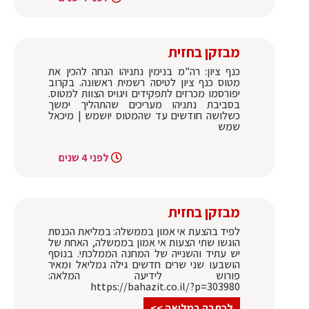
מבזקן בחזית
כנף ציון: רה"מ בנימין נתניהו הנחה להכין את
מטוס כנף ציון לטיסה רשמית ראשונה. בקרוב
יפורסמו מכרזים לתפקידים ויגויס הצוות למטוס.
בסביבת נתניהו מעריכים שהתהליך ימשך
כשלושה חודשים עד שהמטוס יושמש | מיכאל
שמש
לפני 4 שנים
מבזקן בחזית
לפיד בהצעת אי אמון בממשלה: במליאת הכנסת
הוגשו שתי הצעות אי אמון בממשלה, האחת של
יש עתיד והשנייה של המחנה הממלכתי. בנוסף
הושבעו שני שרים חדשים גילה גמליאל ומאיר
פורוש לידיעה המלאה:
https://bahazit.co.il/?p=303980
לכתבה במלואה >>