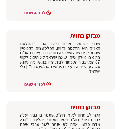
לפני 4 שנים
מבזקן בחזית
שגריר ישראל באו"ם, גלעד ארדן: "החלטת
האו"ם היא החלטה בזויה. הפלסטינים בקמפיין
שהחל לפני שנה ושלושה חודשים בעצרת האו"ם
בה אבו מאזן איים, שאם ישראל לא תיסוג לקווי
67 הוא יעביר הסכסוך לבית הדין בהאג. מה שהוא
עשה עכשיו זה בעצם מימוש האולטימטום" | גלי
ישראל
לפני 4 שנים
מבזקן בחזית
השר לביטחון לאומי חה"כ איתמר בן גביר יעלה
להר הבית?: חה"כ ניסים ואטורי מהליכוד, "הוא
אדם פרטי, אתה לא אומר לשר ערבי איפה
להתפלל. תמיד עלו להר הבית" | גל"צ