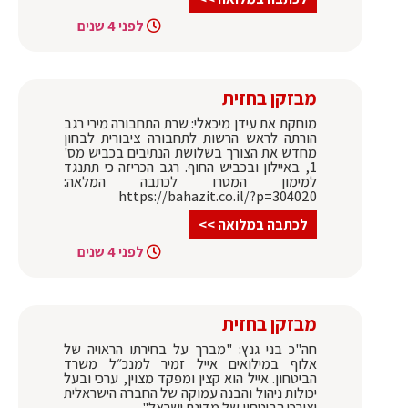
לפני 4 שנים
מבזקן בחזית
מוחקת את עידן מיכאלי: שרת התחבורה מירי רגב
הורתה לראש הרשות לתחבורה ציבורית לבחון
מחדש את הצורך בשלושת הנתיבים בכביש מס'
1, באיילון ובכביש החוף. רגב הכריזה כי תתנגד
למימון המטרו לכתבה המלאה:
https://bahazit.co.il/?p=304020
לכתבה במלואה >>
לפני 4 שנים
מבזקן בחזית
חה"כ בני גנץ: "מברך על בחירתו הראויה של
אלוף במילואים אייל זמיר למנכ״ל משרד
הביטחון. אייל הוא קצין ומפקד מצוין, ערכי ובעל
יכולות ניהול והבנה עמוקה של החברה הישראלית
וצורכי הביטחון של מדינת ישראל"