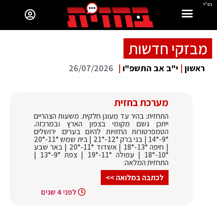
בס"ד
מבזקי חדשות
ראשון
|
י"ב אב התשפ"ו
|
26/07/2026
מערכת בחזית
התחזית: בהיר עד מעונן חלקית. משעות הצהריים
ייתכן גשם מקומי בצפון הארץ ובמרכזה.
הטמפרטורות החזויות להיום בערים: ירושלים
9°-14° | בני ברק 12°-21° | בית שמש 11°-20°
| חיפה 13°-18° | אשדוד 11°-20° | באר שבע
10°-18° | עפולה 11°-19° | צפת 9°-13° |
התחזית המלאה:
לכתבה במלואה >>
לפני 4 שנים