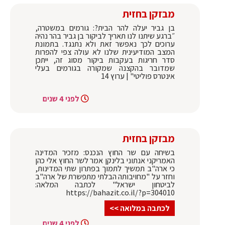
מבזקן בחזית
בן גביר יעלה להר הבית?: גורמים במשטרה,
״ברגע שיתנו לנו תאריך לביקור בן גביר בהר נהיה
ערוכים לכך נאפשר זאת ולא נתנגד. ‏בתמונת
המצב המודיעינית שלנו לא עולה צפי להפרות
סדר חריגות בעקבות ביקור מסוג זה, ייתכן
שמדובר בהקצנה שמקורה בגורמים בעלי
אינטרס פוליטי" | ערוץ 14
לפני 4 שנים
מבזקן בחזית
בשיחה עם שר החוץ הנכנס: מזכיר המדינה
האמריקני אנתוני בלינקן אמר לשר החוץ אלי כהן
כי ארה"ב תמשיך לתמוך בפתרון שתי המדינות,
וחזר על "מחויבותה הבלתי מתפשרת של ארה"ב
לביטחון ישראל" לכתבה המלאה:
https://bahazit.co.il/?p=304010
לכתבה במלואה >>
לפני 4 שנים