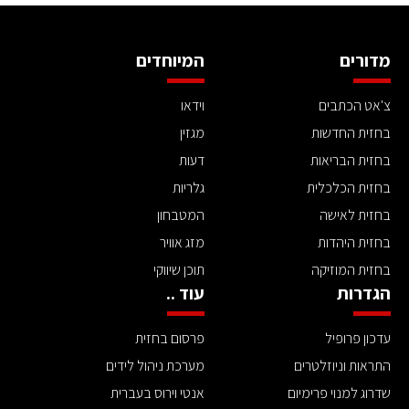
מדורים
המיוחדים
צ'אט הכתבים
וידאו
בחזית החדשות
מגזין
בחזית הבריאות
דעות
בחזית הכלכלית
גלריות
בחזית לאישה
המטבחון
בחזית היהדות
מזג אוויר
בחזית המוזיקה
תוכן שיווקי
הגדרות
עוד ..
עדכון פרופיל
פרסום בחזית
התראות וניוזלטרים
מערכת ניהול לידים
שדרוג למנוי פרימיום
אנטי וירוס בעברית