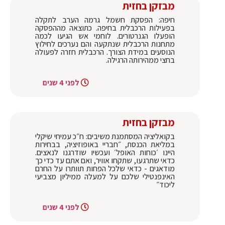
מבזקן בחזית
חיפה: הפסקת חשמל גרמה הערב לתקלה
בפעילות הרכבלית בחיפה. כתוצאה מההפסקה
הופעלו הגנרטורים. לוחמי אש הגיעו לכמה
מתחנות הרכבלית שנתקעה והם נערכים לחילוץ
הנוסעים במידת הצורך. הרכבלית חזרה לפעולה
בחצי ממהירותה הרגילה.
לפני 4 שנים
מבזקן בחזית
בקואליציה המסתמנת משיבים: ח״כ עמיחי שיקלי
במליאת הכנסת, ״חבריי באופוזיציה, בבחירות
היינו ׳כוחות האופל׳ ועכשיו שודרגנו לנאצים.
כדאי שתרגעו, שתקחו אוויר, ואם אתם עד כדי כך
מודאגים - כדאי שלכל הפחות תוותרו על החרם
האינפנטילי שלכם על למעלה ממיליון מצביעי
ליכוד״
לפני 4 שנים