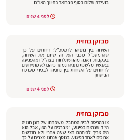
בועידת שלום בסוף פברואר בתיווך האו"ם
לפני 4 שנים
מבזקן בחזית
השיחה בין נתניהו לרמטכ"ל: דיווחים על כך
שהרמטכ"ל כוכבי הוא זה שיזם את השיחה,
בעקבות דאגה מההשתלחות בצה"ל ומהפגיעה
באנשיו. מלשכת נתניהו נמסר כי הם לא מתייחסים
לדיווחים על השיחות בין נתניהו לבכירי מערכת
הביטחון
לפני 4 שנים
מבזקן בחזית
צו ההריסה לבית המחבל: משפחתו של רונן חנניה
הי״ד שנרצח בפיגוע, ״מברכים על הצו, אבל הוא
היה צריך להיחתם חצי שעה אחרי ולא חודשים
ארוכים לאחר הפיגוע. בנוסף אנחנו מצרים על כך