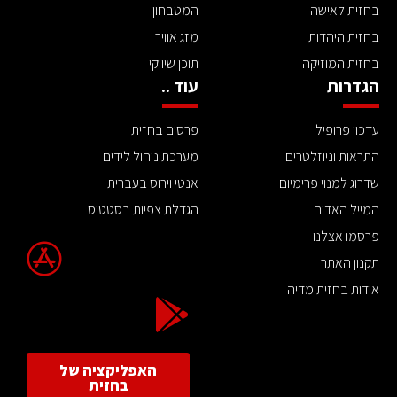
בחזית לאישה
המטבחון
בחזית היהדות
מזג אוויר
בחזית המוזיקה
תוכן שיווקי
הגדרות
עוד ..
עדכון פרופיל
פרסום בחזית
התראות וניוזלטרים
מערכת ניהול לידים
שדרוג למנוי פרימיום
אנטי וירוס בעברית
המייל האדום
הגדלת צפיות בסטטוס
פרסמו אצלנו
תקנון האתר
אודות בחזית מדיה
האפליקציה של
בחזית