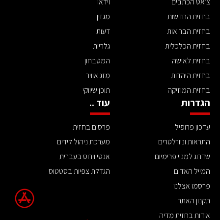
צ'אט הכתבים
וידאו
בחזית החדשות
מגזין
בחזית הבריאות
דעות
בחזית הכלכלית
גלריות
בחזית לאישה
המטבחון
בחזית היהדות
מזג אוויר
בחזית המוזיקה
תוכן שיווקי
הגדרות
עוד ..
עדכון פרופיל
פרסום בחזית
התראות וניוזלטרים
מערכת ניהול לידים
שדרוג למנוי פרימיום
אנטי וירוס בעברית
המייל האדום
הגדלת צפיות בסטטוס
פרסמו אצלנו
תקנון האתר
אודות בחזית מדיה