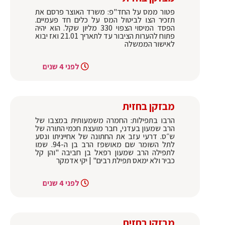
פטור ממס על החד"פ: משרד האוצר פרסם את
תזכיר הצו לביטול המס על כלים חד פעמיים.
הפסד המיסוי הצפוי 330 מליון שקל. הוא יהיה
פתוח להערות הציבור עד לתאריך 21.01 ואז יבוא
לאישור הממשלה
לפני 4 שנים
מבזקן בחזית
הרבו בתפילות: החמרה משמעותית במצבו של
הרב שמעון בעדני, חבר מועצת חכמי התורה של
ש״ס. דרעי עזב את החתונה של אחייניתו ונסע
לתל השומר שם מאושפז הרב בן ה-94. שמו
לתפילה הרב שמעון רפאל בן חביבה "והן קל
כביר ולא ימאס תפילת רבים" | יקי אדמקר
לפני 4 שנים
מבזקן בחזית