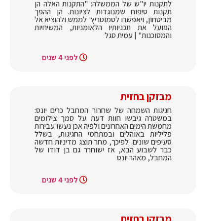
לתקנות יו"ש של הממשלה: "התקנות האלה הן
תקנות סיפוח שמנוגדות לציונות. הן ההפך
מביטחון, ויאפשרו לסמוטריץ' לממש ולהוציא אל
הפועל את תכניותיו הלאומניות, המשיחיות
והמסוכנות" | עמית סגל
לפני 4 שנים
מבזקן בחזית
חגיגות השמחה של שחרור המחבל כרים יונס:
במשטרה גיבשו חוות דעת על סמך צילומים
מחמשת הימים האחרונים ולפיה אכן נעשו עבירות
פליליות באוהלים ובמתחמי החגיגות, בשלל
סעיפים שונים. לפיכך, מחר תוצג מדיניות חדשה
כבר לשבוע הבא, אז ישוחרר גם בן דודו של
המחבל, מאהר יונס
לפני 4 שנים
מבזקן בחזית