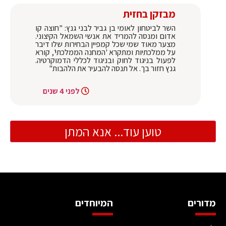
מבזקן בחזית
השר לביטחון לאומי בן גביר לבני גנץ: "חוצה קו
אדום ומנסה להמריד את אנשי השמאל הקיצוני.
מצער מאוד שמי שכל קמפיין הבחירות שלו דיבר
על ממלכתיות ומתקרא 'המחנה הממלכתי', קורא
לפעול בניגוד לחוק ובניגוד לכללי הדמוקרטיה.
גנץ חזור בך. אל תנסה להבעיר את הלהבות"
לפני 4 שנים
טוען עוד... אנא המתן
מדורים
המיוחדים