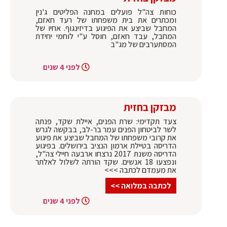
כוחות צה"ל פועלים במחנה הפליטים ג'נין
ומכתרים את בית משפחתו של רעד חאזם,
המחבל שביצע את הפיגוע בדיזינגוף. אחיו של
המחבל, עבד חאזם, חוסל ע"י לוחמי יחידת
המסתערבים של מג"ב
לפני 4 שנים
מבזקן בחזית
צעד תקדימי: שרת הפנים, איילת שקד, פנתה
לשר לביטחון הפנים עמר בר-לב, בבקשה לגרש
את קרובי משפחתו של המחבל שביצע את פיגוע
הדריסה בטיילת ארמון הנציב בירושלים. בפיגוע
הדריסה משנת 2017 נרצחו ארבעה חיילי צה"ל,
ונפצעו 18 אנשים. שקד הורתה לשלול לאלתר
את מעמדם לכתבה >>>
לכתבה במלואה >>
לפני 4 שנים