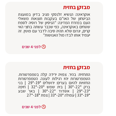
מבזקן בחזית
אוקראינה: הנשיא זלנסקי מגיב בדיון במועצת
הביטחון של האו"ם בעקבות תוצאות משאלי
העם במזרח המדינה: "הניסיון של רוסיה לספח
שטחים באוקראינה, כפי שכבר עשתה בחצי האי
קרים, יגרום שלא תהיה סיבה לדבר עם פוטין. זה
יעמיד אותו לבדו מול האנושות"
לפני 4 שנים
מבזקן בחזית
התחזית: בהיר. צפויה ירידה קלה בטמפרטורות.
הטמפרטורות יהיו רגילות לעונה. הטמפרטורות
החזויות להיום בערים: ירושלים 19°-29° | בני
ברק 22°-30° | בית שמש 20°-32° | חיפה
23°-29° | אשדוד 22°-30° | באר שבע
19°-33° | עפולה 20°-33° | צפת 18°-27°
לפני 4 שנים