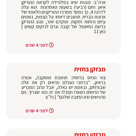
ארה״ב: כוננות שיא בפלורידה לקראת ההוריקן
איאן. היום (רביעי) בשעות האחרונות הוא עלה
לדרגה 4, כך נמסר ממרכז ההוריקנים הלאומי של
ארצות הברית. תושבים דיווחו על הצפות, גשמים
עזים ורוחות חזקות. מוקדם יותר, פגע ההוריקן
ברשת החשמל של קובה וגרם לנזקים קשים |
כאן 11
לפני 4 שנים
מבזקן בחזית
צווי הגיוס ברוסיה: תושבת מוסקבה, אמרה
בראיון, "ברחבי העולם מראים רק את אלה
שבורחים, ובאמת יש כאלה, אבל הרוב המכריע
של הרוסים נשארו וקיבלו את זה כמו שצריך. הם
מרגישים שזו החובה שלהם" | גל״צ
לפני 4 שנים
מבזקן בחזית