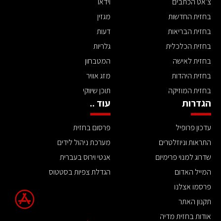
צ'אט הכתבים
וידאו
בחזית החדשות
מגזין
בחזית הבריאות
דעות
בחזית הכלכלית
גלריות
בחזית לאישה
המטבחון
בחזית היהדות
מזג אוויר
בחזית המוזיקה
תוכן שיווקי
הגדרות
עוד ..
עדכון פרופיל
פרסום בחזית
התראות וניוזלטרים
מערכת ניהול לידים
שדרוג למנוי פרימיום
אנטי וירוס בעברית
המייל האדום
הגדלת צפיות בסטטוס
פרסמו אצלנו
תקנון האתר
אודות בחזית מדיה