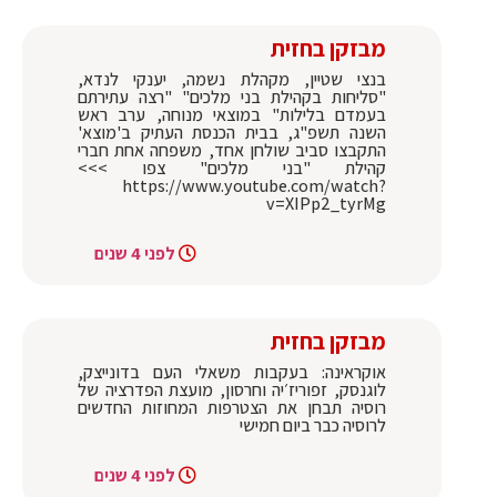
מבזקן בחזית
בנצי שטיין, מקהלת נשמה, יענקי לנדא,
"סליחות בקהילת בני מלכים" "רצה עתירתם
בעמדם בלילות" במוצאי מנוחה, ערב ראש
השנה תשפ"ג, בבית הכנסת העתיק ב'מוצא'
התקבצו סביב שולחן אחד, משפחה אחת חברי
קהילת "בני מלכים" צפו >>>
https://www.youtube.com/watch?
v=XIPp2_tyrMg
לפני 4 שנים
מבזקן בחזית
אוקראינה: בעקבות משאלי העם בדונייצק,
לוגנסק, זפוריז׳יה וחרסון, מועצת הפדרציה של
רוסיה תבחן את הצטרפות המחוזות החדשים
לרוסיה כבר ביום חמישי
לפני 4 שנים