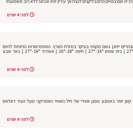
ויים הרפובליקנים לנצח אך עדיין יהיה 50:50 ללא רוב משמעותי
לפני 4 שנים
הריים ייתכן גשם מקומי בעיקר במזרח הארץ. הטמפרטורות החזויות להיום
בערים: ירושלים 14°-22° | בני ברק 17°-27° | בית שמש 16°-27° | חיפה 18°-26° | אשדוד 16°-27° | באר שבע
לפני 4 שנים
 B17 התנגש במטוס קטן יותר באמצע מפגן אווירי של חיל האוויר האמריקני מעל העיר דאלאס
לפני 4 שנים