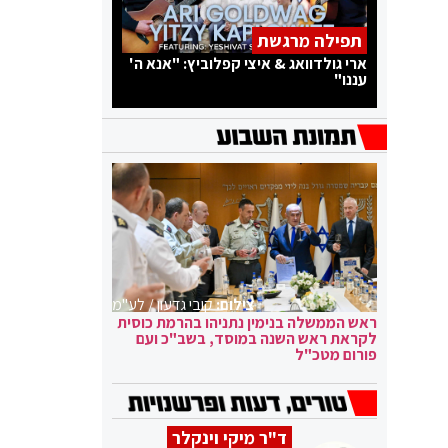
תפילה מרגשת
ארי גולדוואג & איצי קפלוביץ: "אנא ה'
עננו"
צילום:
קובי גדעון / לע"מ
ראש הממשלה בנימין נתניהו בהרמת כוסית
לקראת ראש השנה במוסד, בשב"כ ועם
פורום מטכ"ל
ד"ר מיקי וינקלר