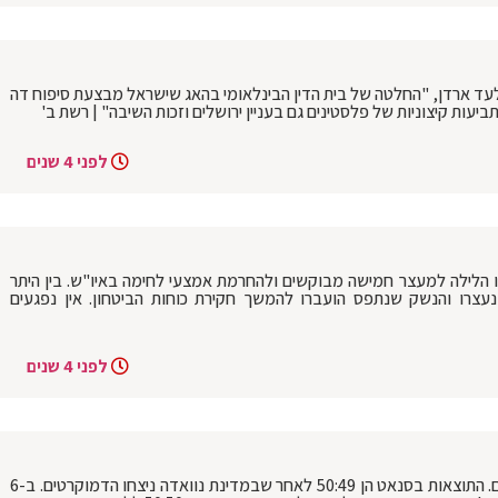
עד ארדן, "החלטה של בית הדין הבינלאומי בהאג שישראל מבצעת סיפוח דה
יעות קיצוניות של פלסטינים גם בעניין ירושלים וזכות השיבה" | רשת ב'
לפני 4 שנים
ו הלילה למעצר חמישה מבוקשים ולהחרמת אמצעי לחימה באיו"ש. בין היתר
עצרו והנשק שנתפס הועברו להמשך חקירת כוחות הביטחון. אין נפגעים
לפני 4 שנים
בחירות האמצע בארה"ב: מכה לרפובליקנים. התוצאות בסנאט הן 50:49 לאחר שבמדינת נוואדה ניצחו הדמוקרטים. ב-6