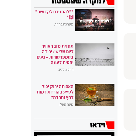
*"להחזירם לקדושה"
🙌*
מערכת בחזית
תחזית מזג האוויר
ליום שלישי: ירידה
בטמפרטורות – נעים
יחסית לעונה
חיים גוטליב
האם תה ירוק יכול
לסייע בהורדת רמות
לחץ וחרדה?
נועה קפלן