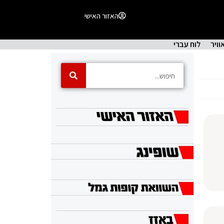
האזור האישי
וויר
לוח עברי