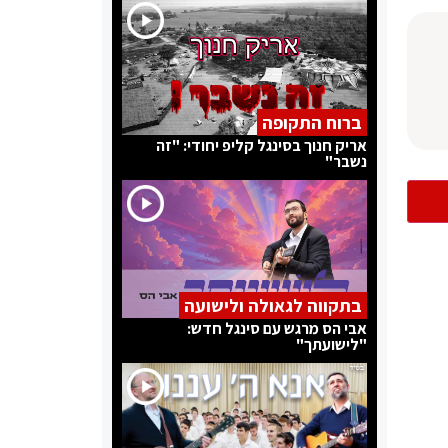
ברוח התקופה
אריק חנוך בסינגל קליפ יחודי: "זה
נשבר"
בתקווה לגאולה ולישועה
אבי הס מרגש עם סינגל חדש:
"לישועתך"