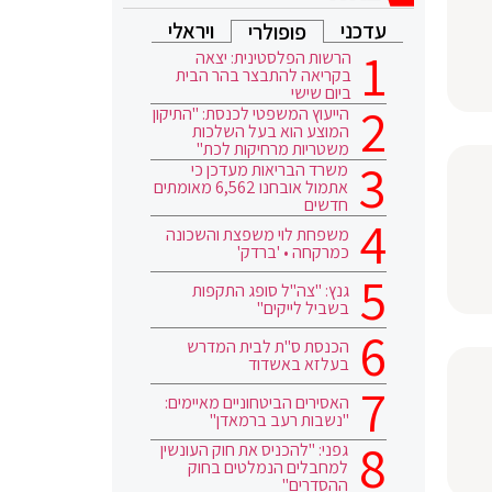
עדכני
ויראלי
פופולרי
הרשות הפלסטינית: יצאה
בקריאה להתבצר בהר הבית
ביום שישי
הייעוץ המשפטי לכנסת: "התיקון
המוצע הוא בעל השלכות
משטריות מרחיקות לכת"
משרד הבריאות מעדכן כי
אתמול אובחנו 6,562 מאומתים
חדשים
משפחת לוי משפצת והשכונה
כמרקחה • 'ברדק'
גנץ: "צה"ל סופג התקפות
בשביל לייקים"
הכנסת ס"ת לבית המדרש
בעלזא באשדוד
האסירים הביטחוניים מאיימים:
"נשבות רעב ברמאדן"
גפני: "להכניס את חוק העונשין
למחבלים הנמלטים בחוק
ההסדרים"