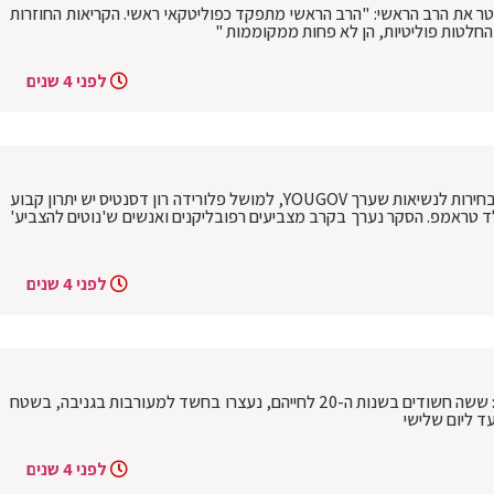
טר את הרב הראשי: "הרב הראשי מתפקד כפוליטקאי ראשי. הקריאות החוזרות
החלטות פוליטיות, הן לא פחות ממקוממות "
לפני 4 שנים
ארה"ב: טראמפ יפסיד אם יתמודד ? סקר לבחירות לנשיאות שערך YOUGOV, למושל פלורידה רון דסנטיס יש יתרון קבוע
 טראמפ. הסקר נערך בקרב מצביעים רפובליקנים ואנשים ש'נוטים להצביע'
לפני 4 שנים
גניבת התחמושת מבסיס צה"ל ברמת הגולן: ששה חשודים בשנות ה-20 לחייהם, נעצרו בחשד למעורבות בגניבה, בשטח
ד ליום שלישי
לפני 4 שנים