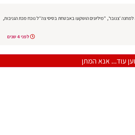
למחנה 'צנובר', "מיליונים הושקעו באבטחת בסיסי צה''ל נוכח מכת הגניבות,
לפני 4 שנים
ען עוד... אנא המתן