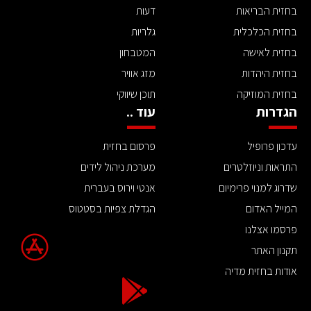
בחזית הבריאות
דעות
בחזית הכלכלית
גלריות
בחזית לאישה
המטבחון
בחזית היהדות
מזג אוויר
בחזית המוזיקה
תוכן שיווקי
הגדרות
עוד ..
עדכון פרופיל
פרסום בחזית
התראות וניוזלטרים
מערכת ניהול לידים
שדרוג למנוי פרימיום
אנטי וירוס בעברית
המייל האדום
הגדלת צפיות בסטטוס
פרסמו אצלנו
תקנון האתר
אודות בחזית מדיה