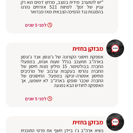
"יש להתערב מידית במצב, מרחץ דמים הוא רק
עניין של זמן". לפחות 521 אזרחים נהרגו
בהפגנות נגד ההפיכה הצבאית מאז פברואר
לפני 5 שנים
מבזקן בחזית
אספקת חיסוני הקורונה של ג'ונסון אנד ג'ונסון
בארה"ב תתעכב בגלל טעות אנוש, במפעלי
החברה בבולטימור. 15 מיליון מנות חיסון של
החברה נהרסו בעקבות ערבוב של מרכיבים
מחיסון אסטרה-זניקה במפעל. החיסונים של
החברה שכבר סופקו בארה"ב לא יושפעו, אך
האספקה לחודש הבא נפגעה
לפני 5 שנים
מבזקן בחזית
נשיא ארה"ב ג'ו ביידן חשף את פרטי התוכנית