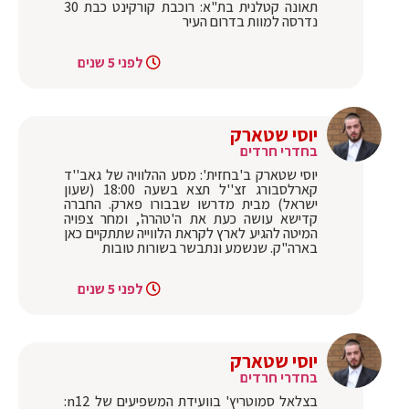
תאונה קטלנית בת"א: רוכבת קורקינט כבת 30
נדרסה למוות בדרום העיר
לפני 5 שנים
יוסי שטארק
בחדרי חרדים
יוסי שטארק ב'בחזית': מסע ההלוויה של גאב''ד
קארלסבורג זצ''ל תצא בשעה 18:00 (שעון
ישראל) מבית מדרשו שבבורו פארק. החברה
קדישא עושה כעת את ה'טהרה', ומחר צפויה
המיטה להגיע לארץ לקראת הלווייה שתתקיים כאן
בארה"ק. שנשמע ונתבשר בשורות טובות
לפני 5 שנים
יוסי שטארק
בחדרי חרדים
בצלאל סמוטריץ' בוועידת המשפיעים של n12: