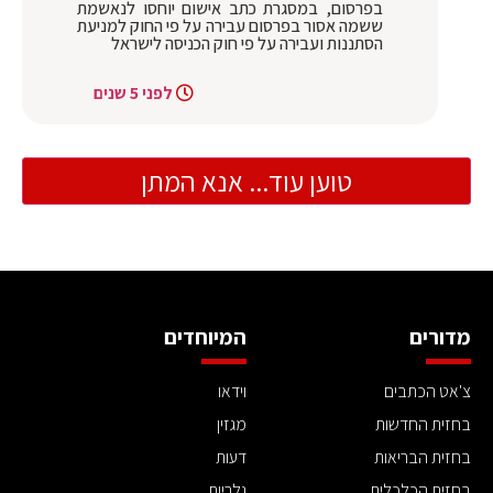
בפרסום, במסגרת כתב אישום יוחסו לנאשמת
ששמה אסור בפרסום עבירה על פי החוק למניעת
הסתננות ועבירה על פי חוק הכניסה לישראל
לפני 5 שנים
טוען עוד... אנא המתן
מדורים
המיוחדים
צ'אט הכתבים
וידאו
בחזית החדשות
מגזין
בחזית הבריאות
דעות
בחזית הכלכלית
גלריות