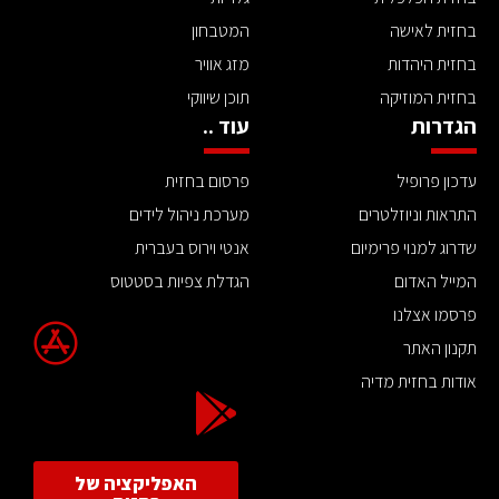
בחזית לאישה
המטבחון
בחזית היהדות
מזג אוויר
בחזית המוזיקה
תוכן שיווקי
הגדרות
עוד ..
עדכון פרופיל
פרסום בחזית
התראות וניוזלטרים
מערכת ניהול לידים
שדרוג למנוי פרימיום
אנטי וירוס בעברית
המייל האדום
הגדלת צפיות בסטטוס
פרסמו אצלנו
תקנון האתר
אודות בחזית מדיה
האפליקציה של