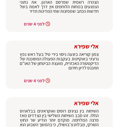
הצהרה רשמית שפרסם הארגון. את נתוני
הנפגעים בכוחות הלוחמים אין דרך לאמת בשל
חדשות הכתב שמפיצות שתי המדינות תדיר
לפני 4 שנים
אלי שפירא
צפון קוריאה ביצעה ניסוי בירי טיל בעל ראש נפץ
גרעיני באוקיינוס. בעקבות הפעולה המסוכנת של
הדיקטטורה האכזרית, מועצת הביטחון של האו"ם
תתכנס לדיון חירום
לפני 4 שנים
אלי שפירא
השיחות בין נציגים רוסים ואוקראינים בבלארוס
החלו. זהו סבב השיחות השלישי בין הצדדים מאז
פרצה המלחמה. מוקדם יותר הודיע שר החוץ
הטורקי, מבלוט צ'בושולו, כי בהמשך השבוע הוא