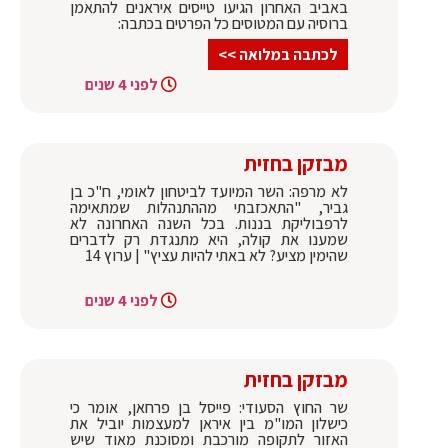
באביב האחרון הגיעו טייסים איראנים להתאמן
ברוסיה עם המטוסים כל הפרטים בכתבה:
לכתבה במלואה >>
לפני 4 שנים
מבזקן בחזית
לא מרפה: השר המיועד לביטחון לאומי, ח"כ בן
גביר, "התאכזבתי מההתנהלות שמתאימה
לרפבוליקת בננות. בכל השנה האחרונה לא
שמענו את קולה, היא מתנגדת רק לדברים
שהימין מציע? לא באתי להיות עציץ" | ערוץ 14
לפני 4 שנים
מבזקן בחזית
שר החוץ הסעודי: פייסל בן פרחאן, אומר כי
כישלון המו"מ בין איראן למעצמות יוביל את
האזור לתקופה מורכבת ומסוכנת מאוד שיש