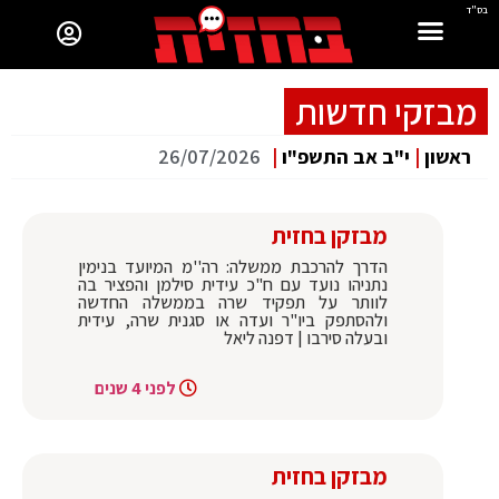
בס"ד
מבזקי חדשות
ראשון
|
י"ב אב התשפ"ו
|
26/07/2026
מבזקן בחזית
הדרך להרכבת ממשלה: רה''מ המיועד בנימין
נתניהו נועד עם ח"כ עידית סילמן והפציר בה
לוותר על תפקיד שרה בממשלה החדשה
ולהסתפק ביו"ר ועדה או סגנית שרה, עידית
ובעלה סירבו | דפנה ליאל
לפני 4 שנים
מבזקן בחזית