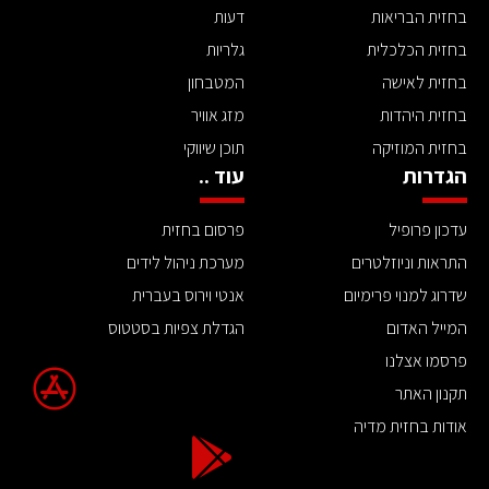
בחזית הבריאות
דעות
בחזית הכלכלית
גלריות
בחזית לאישה
המטבחון
בחזית היהדות
מזג אוויר
בחזית המוזיקה
תוכן שיווקי
הגדרות
עוד ..
עדכון פרופיל
פרסום בחזית
התראות וניוזלטרים
מערכת ניהול לידים
שדרוג למנוי פרימיום
אנטי וירוס בעברית
המייל האדום
הגדלת צפיות בסטטוס
פרסמו אצלנו
תקנון האתר
אודות בחזית מדיה