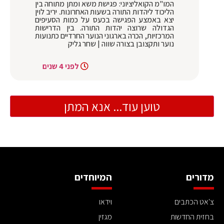
המו"מ הקואליציוני: פגישת משא ומתן מתוחה בין
הליכוד ליהדות התורה בשעות האחרונות. יריב לוין
יצא באמצע הפגישה בכעס על כמות הסעיפים
הגדולה שרוצה יהדות התורה. בין הדרישות
המרכזיות, הכרה בארגוני הנוער החרדיים כתנועות
נוער ותקצובן בצורה שווה | שחר גליק
לפני 4 שנים
טוען עוד... אנא המתן
מדורים
המיוחדים
צ'אט הכתבים
וידאו
בחזית החדשות
מגזין