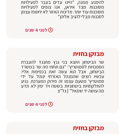
להימנע ממנה, "היינו עדים בעבר לפעילויות
מסוכנות מצד איראן, אנו צופים לפעילויות
מסוכנות עוד יותר. מדינות האזור לא יחשפו עצמן
לסכנות מבלי להגיב אליהן"
לפני 4 שנים
מבזקן בחזית
שר הביטחון היוצא בני גנץ מתנגד להעברת
הסמכויות לסמוטריץ': "גם תחתי היה שר במשרד
הביטחון, אבל הוא עשה זאת בכפיפות אליי.
עכשיו רוצים שהמנהל האזרחי ינוהל על ידי
סמוטריץ' מטעם עצמו זה פירוק המערכת. נגיע
להתלקחויות ביטחוניות בשטח ויד ימין לא תדע
מה עושה יד שמאל" | גל"צ
לפני 4 שנים
מבזקן בחזית