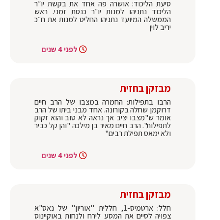
סיעת הליכוד: אושרה פה אחד את בקשת יו״ר
הליכוד נתניהו למנות יו״ר כנסת זמני. ראש
הממשלה המיועד נתניהו החליט למנות את ח״כ
יריב לוין
לפני 4 שנים
מבזקן בחזית
הרבו בתפילות: החמרה במצבו של הרב חיים
דרוקמן שחלה בקורונה. אחד מבני ביתו של הרב
אומר ש"מצבו יציב אך נראה לא טוב והוא זקוק
לתפילות". הרב חיים מאיר בן מילכה "והן קל כביר
ולא ימאס תפילת רבים"
לפני 4 שנים
מבזקן בחזית
חלל: ארטמיס-1, חללית ''אוריון'' של נאס"א
צפויה לסיים את המסע לירח ולנחות באוקיינוס