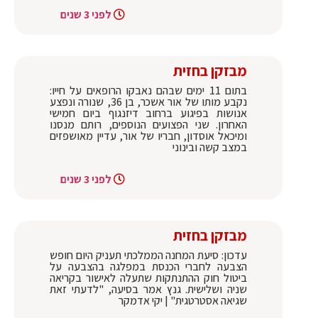
לפני 3 שנים
מבזקן בחזית
בתום 11 ימים שבהם נאבקו הרופאים על חייו:
נקבע מותו של אור אשכר, בן 36, שנורה ונפצע
אנושות בפיגוע ברחוב דיזנגוף ביום חמישי
האחרון. שני הפצועים הנוספים, רותם מנסנו
ומיכאל אוסדון, חבריו של אור, עדיין מאושפזים
במצב קשה ובינוני
לפני 3 שנים
מבזקן בחזית
עדכון: סיעת המחנה הממלכתי תעניק היום חופש
הצבעה לחברי הכנסת במפלגה בהצבעה על
ביטול חוק ההתנתקות שתעלה לאישור בקריאה
שניה ושלישית. גנץ אמר בסיעה, "לדעתי זאת
שגיאה אסטרטגית" | יקי אדמקר