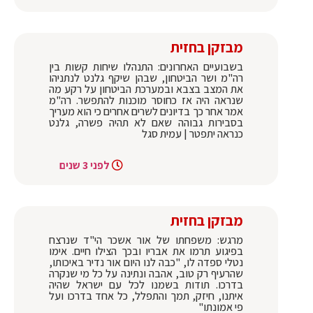
מבזקן בחזית
בשבועיים האחרונים: התנהלו שיחות קשות בין
רה"מ ושר הביטחון, שבהן שיקף גלנט לנתניהו
את המצב בצבא ובמערכת הביטחון על רקע מה
שנראה היה אז כחוסר מוכנות להתפשר. רה"מ
אמר אחר כך בדיונים לשרים אחרים כי הוא מעריך
בסבירות גבוהה שאם לא תהיה פשרה, גלנט
כנראה יתפטר | עמית סגל
לפני 3 שנים
מבזקן בחזית
מרגש: משפחתו של אור אשכר הי"ד שנרצח
בפיגוע תרמו את אבריו ובכך הצילו חיים. אימו
נטלי ספדה לו, "כבה לנו היום אור נדיר באיכותו,
שהרעיף רק טוב, אהבה ונתינה על כל מי שנקרה
בדרכו. תודות בשמנו לכל עם ישראל שהיה
איתנו, חיזק, תמך והתפלל, כל אחד בדרכו ועל
פי אמונתו"