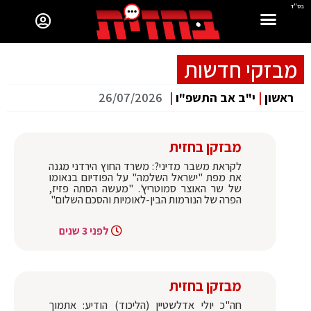
בס"ד
מבזקי חדשות
ראשון
|
י"ב אב התשפ"ו
|
26/07/2026
מבזקן בחזית
לקראת משבר מדיני?: משרד החוץ הירדני מגנה
את מפת "ישראל השלמה" על הפודיום בנאומו
של שר האוצר סמוטריץ'. "מעשה הסתה פזיז,
הפרה של הנורמות הבין-לאומיות והסכם השלום"
לפני 3 שנים
מבזקן בחזית
חה"כ יולי אדלשטיין (הליכוד) הודיע: אתמוך