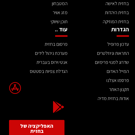
בחזית לאישה
המטבחון
בחזית היהדות
מזג אוויר
בחזית המוזיקה
תוכן שיווקי
הגדרות
עוד ..
עדכון פרופיל
פרסום בחזית
התראות וניוזלטרים
מערכת ניהול לידים
שדרוג למנוי פרימיום
אנטי וירוס בעברית
המייל האדום
הגדלת צפיות בסטטוס
פרסמו אצלנו
תקנון האתר
אודות בחזית מדיה
האפליקציה של
בחזית