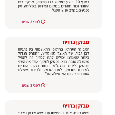
באגף 10. בוצע שימוש בגז מדמיע. מפקד בית
הסוהר וכוח סוהרים במקום האירוע בשליטה. אין
נפגעים בקרב אנשי הסגל
לפני 3 שנים
מבזקן בחזית
המבוגר האחראי בחילופי ההאשמות בין נתניהו
לבן גביר: שר האוצר סמוטריץ', "הפרס הגדול
ביותר שאנחנו יכולים לתת לטרור זה להפיל
ממשלה טובה. בואו נפסיק לתקוף אחד את השני
ונפסיק לירות בנגמ"ש. בואו נגלה אחריות
למדינת ישראל, לעם ישראל ולציבור ששלח
אותנו ורוצה את הממשלה הזו"
לפני 3 שנים
מבזקן בחזית
נשיא סוריה אסד בפגישתו עם נשיא איראן ראיסי: