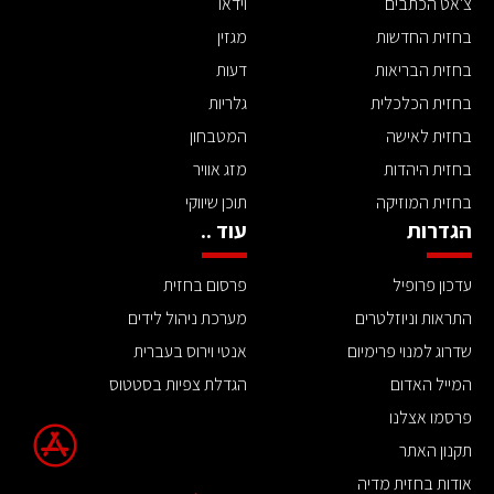
צ'אט הכתבים
וידאו
בחזית החדשות
מגזין
בחזית הבריאות
דעות
בחזית הכלכלית
גלריות
בחזית לאישה
המטבחון
בחזית היהדות
מזג אוויר
בחזית המוזיקה
תוכן שיווקי
הגדרות
עוד ..
עדכון פרופיל
פרסום בחזית
התראות וניוזלטרים
מערכת ניהול לידים
שדרוג למנוי פרימיום
אנטי וירוס בעברית
המייל האדום
הגדלת צפיות בסטטוס
פרסמו אצלנו
תקנון האתר
אודות בחזית מדיה