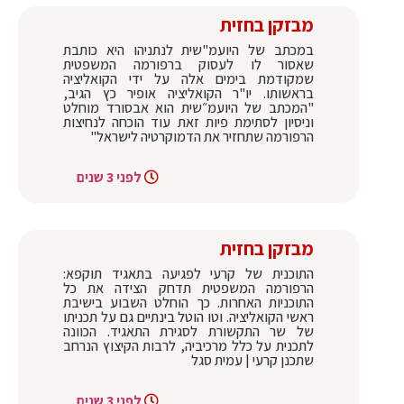
מבזקן בחזית
במכתב של היועמ"שית לנתניהו היא כותבת
שאסור לו לעסוק ברפורמה המשפטית
שמקודמת בימים אלה על ידי הקואליציה
בראשותו. יו"ר הקואליציה אופיר כץ הגיב,
"המכתב של היועמ״שית הוא אבסורד מוחלט
וניסיון לסתימת פיות זאת עוד הוכחה לנחיצות
הרפורמה שתחזיר את הדמוקרטיה לישראל"
לפני 3 שנים
מבזקן בחזית
התוכנית של קרעי לפגיעה בתאגיד תוקפא:
הרפורמה המשפטית תדחק הצידה את כל
התוכניות האחרות. כך הוחלט השבוע בישיבת
ראשי הקואליציה. וטו הוטל בינתיים גם על תכניתו
של שר התקשורת לסגירת התאגיד. הכוונה
לתכנית על כלל מרכיביה, לרבות הקיצוץ הנרחב
שתכנן קרעי | עמית סגל
לפני 3 שנים