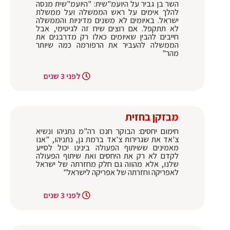
השר בן גביר על היועמ"שית: "היועמ"שית מנסה
להלך אימים על ראש הממשלה ועל ממשלת
ישראל. באיומים לא משנים מדיניות והממשלה
לא תתקפל. אם רוצים שיח זה לגיטימי, אבל
חייבים להבין שאיומים כאלו רק מדרבנים את
הממשלה להעביר את הרפורמה כמה שיותר
מהר"
לפני 3 שנים
מבזקן בחזית
חימום יחסים: הבוקר חנכו רה"מ נתניהו ונשיא
צ'אד את שגרירות צ'אד ברמת גן, נתניהו, "אנו
מאמינים ששיתוף הפעולה בינינו יכול לסייע
לקדם לא רק את היחסים ואת שיתוף הפעולה
שלנו, אלא מהווה גם חלק מחזרתה של ישראל
לאפריקה וחזרתה של אפריקה לישראל"
לפני 3 שנים