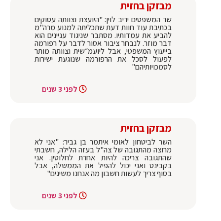
מבזקן בחזית
שר המשפטים יריב לוין: "היועצת וצוותה עסוקים
בכתיבת עוד חוות דעת שתכליתה למנוע מרה"מ
להביע את עמדותיו. מסתבר שניגוד עניינים הוא
דבר מוזר. לנבחר ציבור אסור לדבר על רפורמה
בייעוץ המשפטי, אבל ליועמ״שית וצוותה מותר
לפעול לסכל את הרפורמה שנוגעת ישירות
לסמכויותיהם"
לפני 3 שנים
מבזקן בחזית
השר ‏לביטחון לאומי איתמר בן גביר: "אני לא
מרוצה מהתגובה של צה"ל בעזה הלילה, חשבתי
שהתגובה צריכה להיות אחרת לחלוטין. אני
בקבינט ואני יכול להפיל את הממשלה, אבל
בסוף צריך לעשות חשבון מה אנחנו משיגים"
לפני 3 שנים