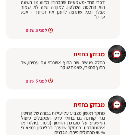
דברי החד-משמעיים שהבהירו מדוע צו השעה
הוא החלפת השלטון. למקרה שזה לא שמור
אצלך וככל שתרצה לרענן את זכרונך - אנא
עדכן"
לפני 5 שנים
מבזקן בחזית
החלה פגישת שר החוץ אשכנזי עם עמיתו,שר
החוץ המצרי, סאמח שוקרי
לפני 5 שנים
מבזקן בחזית
מחקר ראשון מצביע על יעילות גבוהה של החיסון
נגד קורונה גם בחולי סרטן המקבלים טיפול
המשפיע על מערכת החיסון (כימו, ביולוגי או
אימונותרפי). במחקר שנערך בבלינסון נמצא כי
90% מהחולים פיתחו נוגדנים