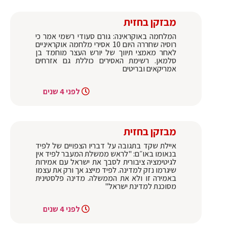
מבזקן בחזית
המלחמה באוקראינה: גורם סעודי רשמי אמר כי
רוסיה שחררה היום 10 אסירי מלחמה אוקראיניים
לאחר מאמצי תיווך של יורש העצר מוחמד בן
סלמאן. רשימת האסירים כוללת גם אזרחים
אמריקאים ובריטים
לפני 4 שנים
מבזקן בחזית
איילת שקד בתגובה על דבריו הצפויים של לפיד
בנאומו באו״ם: "לראש ממשלת המעבר לפיד אין
לגיטימציה ציבורית לסבך את ישראל עם אמירות
שיגרמו נזק למדינה. לפיד מייצג אך ורק את עצמו
באמירה זו ולא את הממשלה. מדינה פלסטינית
מסוכנת למדינת ישראל"
לפני 4 שנים