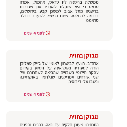
ממשלת בריטניה ליז טראס, אתמול, אמרה
טראס כי היא שוקלת להעביר את שגרירות
בריטניה מתל אביב למשכן קבע בירושלים,
בדומה להחלטה שיזם הנשיא לשעבר דונלד
טראמפ
לפני 4 שנים
מבזקן בחזית
ארה"ב: היועץ לביטחון לאומי של ג'ייק סאליבן
הודה לסעודיה ואוקראינה על הסיוע בקידום
עסקת חילופי השבויים שהביאה לשחרורם של
שני אזרחים אמריקנים שנלחמו באוקראינה
ונשבו על ידי רוסיה
לפני 4 שנים
מבזקן בחזית
התחזית: מעונן חלקית עד נאה. בהרים ובפנים