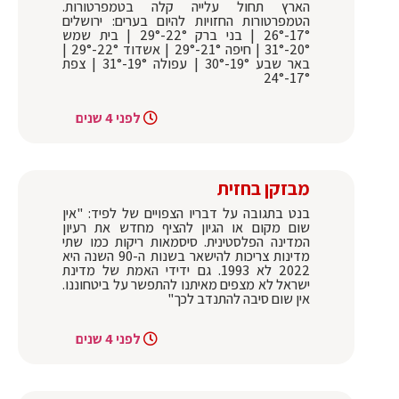
הארץ תחול עלייה קלה בטמפרטורות.
הטמפרטורות החזויות להיום בערים: ירושלים
17°-26° | בני ברק 22°-29° | בית שמש
20°-31° | חיפה 21°-29° | אשדוד 22°-29° |
באר שבע 19°-30° | עפולה 19°-31° | צפת
17°-24°
לפני 4 שנים
מבזקן בחזית
בנט בתגובה על דבריו הצפויים של לפיד: "אין
שום מקום או הגיון להציף מחדש את רעיון
המדינה הפלסטינית. סיסמאות ריקות כמו שתי
מדינות צריכות להישאר בשנות ה-90 השנה היא
2022 לא 1993. גם ידידי האמת של מדינת
ישראל לא מצפים מאיתנו להתפשר על ביטחוננו.
אין שום סיבה להתנדב לכך"
לפני 4 שנים