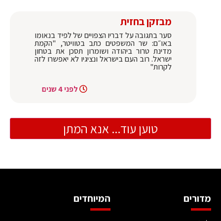
מבזקן בחזית
סער בתגובה על דבריו הצפויים של לפיד בנאומו
באו״ם: שר המשפטים כתב בטוויטר, "הקמת
מדינת טרור ביהודה ושומרון תסכן את בטחון
ישראל. רוב העם בישראל ונציגיו לא יאפשרו לזה
לקרות"
לפני 4 שנים
טוען עוד... אנא המתן
מדורים
המיוחדים