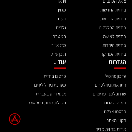
צ'אט הכתבים
וידאו
בחזית החדשות
מגזין
בחזית הבריאות
דעות
בחזית הכלכלית
גלריות
בחזית לאישה
המטבחון
בחזית היהדות
מזג אוויר
בחזית המוזיקה
תוכן שיווקי
הגדרות
עוד ..
עדכון פרופיל
פרסום בחזית
התראות וניוזלטרים
מערכת ניהול לידים
שדרוג למנוי פרימיום
אנטי וירוס בעברית
המייל האדום
הגדלת צפיות בסטטוס
פרסמו אצלנו
תקנון האתר
אודות בחזית מדיה