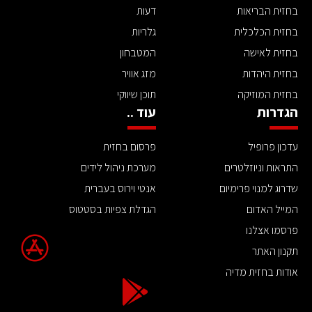
בחזית הבריאות
דעות
בחזית הכלכלית
גלריות
בחזית לאישה
המטבחון
בחזית היהדות
מזג אוויר
בחזית המוזיקה
תוכן שיווקי
הגדרות
עוד ..
עדכון פרופיל
פרסום בחזית
התראות וניוזלטרים
מערכת ניהול לידים
שדרוג למנוי פרימיום
אנטי וירוס בעברית
המייל האדום
הגדלת צפיות בסטטוס
פרסמו אצלנו
תקנון האתר
אודות בחזית מדיה