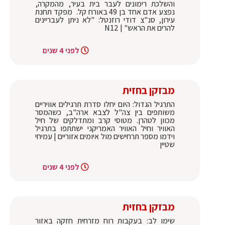
והשלכת רימונים לעבר בית בעיר, מהמקרה,
נפצע אדם אחד בן 49 באורח קל. מפקד תחנת
עירון, סנ"צ דודי רוזנטל: "לא ניתן לעבריינים
להרים את הראש" | N12
לפני 4 שנים
מבזקן בחזית
התרגיל הגדול: היום יחלו סדרת תרגילים אוויריים
משותפים בין צה"ל לצבא ארה"ב, כשהמסר
מכוון לטהרן. מטוסי קרב ומתדלקים של חיל
האוויר וחיל האוויר האמריקני ישתתפו בתרגיל
וידמו מספר תרחישים מול איומים אזוריים | עמיחי
שטיין
לפני 4 שנים
מבזקן בחזית
שימו לב: בעקבות רוח מזרחית חזקה באזור