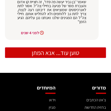
שאמר 'בן גביר יעשה פה סדר', זה חציית קו אדום
והעברת מסר של פגיעה בחיילי צה"ל. אסור לתת
לאנרכיסטים שמוציאים את דיבתנו רעה לנצח,
צריך לתת גב ללוחמים ולא להחליש אותם. חיילי
צה"ל הם המגינים שלנו ואנחנו נגן עליהם. הגיע
הזמן"
לפני 4 שנים
טוען עוד... אנא המתן
מדורים
המיוחדים
צ'אט הכתבים
וידאו
בחזית החדשות
מגזין