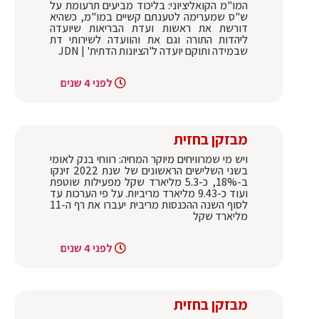
המו"מ הקואליציוני: בליכוד מביעים תרעומת על
ש"ס שמערימה לטענתם קשיים במו"מ, כשהיא
דורשת את ראשות ועדת הבריאות שיועדה
ליהדות התורה וגם את והוועדה לשירותי דת
שבמידה ותוקם יועדה ל'הציונות הדתית' | JDN
לפני 4 שנים
מבזקן בחזית
ויש מי שמרוויחים מיוקר המחיה: רווחי בנק לאומי
בשני השלישים הראשונים של שנת 2022 זינקו
ב-18%, כ-5.3 מליארד שקל מפעילות שוטפת
ועוד כ-9.43 מליארד מריביות. על פי הערכות עד
לסוף השנה ההכנסות מריבית יעברו את רף ה-11
מליארד שקל
לפני 4 שנים
מבזקן בחזית