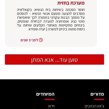
מערכת בחזית
חוסר הסכמה בשיחות בית הנשיא: בקואליציה
מסרבים להצעה מטעם אנשי הנשיא - להסכים
על מסמך הבנות עקרוני בתמורה לכך שיאפשרו
מינוי נציג אופוזיציה לוועדה לבחירת שופטים.
בינתיים מתקיימות מאחורי הקלעים שיחות על
ניסוח מתווה ביניים לפשרה | יערה שפירא
לפני 3 שנים
טוען עוד... אנא המתן
מדורים
המיוחדים
צ'אט הכתבים
וידאו