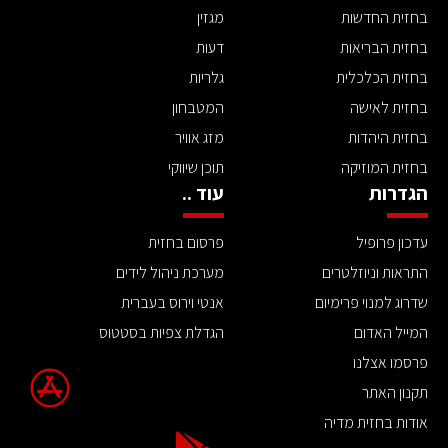
בחזית החדשות
מגזין
בחזית הבריאות
דעות
בחזית הכלכלית
גלריות
בחזית לאישה
המטבחון
בחזית היהדות
מזג אוויר
בחזית המוזיקה
תוכן שיווקי
הגדרות
עוד ..
עדכון פרופיל
פרסום בחזית
התראות וניוזלטרים
מערכת ניהול לידים
שדרוג למנוי פרימיום
אנטי וירוס בעברית
המייל האדום
הגדלת צפיות בסטטוס
פרסמו אצלנו
תקנון האתר
אודות בחזית מדיה