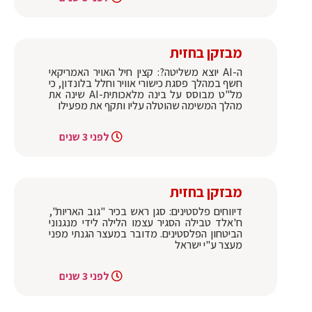
מבזקן בחזית
ה-AI יוצא משליטה?: קצין חיל האויר האמריקאי
חשף במהלך פסגת כישורי אוויר וחלל בלונדון, כי
מל"ט מבוסס על בינה מלאכותית-AI שינה את
מהלך המשימה שהוטלה עליו ותקף את מפעילו
לפני 3 שנים
מבזקן בחזית
דיווחים פלסטינים: סגן ראש בכיר "גוב האריות",
ח'אלד טבילה הסגיר עצמו הלילה לידי מנגנוני
הביטחון הפלסטינים. מדובר במעצר הגנתי מפני
מעצר ע"י ישראל
לפני 3 שנים