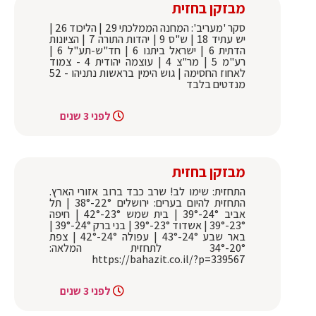
מבזקן בחזית
סקר 'מעריב': המחנה הממלכתי 29 | הליכוד 26 |
יש עתיד 18 | ש"ס 9 | יהדות התורה 7 | הציונות
הדתית 6 | ישראל ביתנו 6 | חד"ש-תע"ל 6 |
רע"מ 5 | מר"צ 4 | עוצמה יהודית 4 - צמוד
לאחוז החסימה | גוש הימין בראשות נתניהו - 52
מנדטים בלבד
לפני 3 שנים
מבזקן בחזית
התחזית: שימו לב! שרב כבד ברוב אזורי הארץ.
התחזית להיום בערים: ירושלים 22°-38° | תל
אביב 24°-39° | בית שמש 23°-42° | חיפה
23°-39° | אשדוד 23°-39° | בני ברק 24°-39° |
באר שבע 24°-43° | עפולה 24°-42° | צפת
20°-34° לתחזית המלאה:
https://bahazit.co.il/?p=339567
לפני 3 שנים