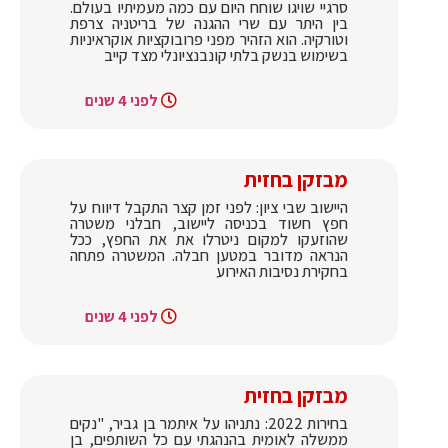
סרגיי שויגו שוחח היום עם כמה מעמיתיו בעולם.
בין היתר עם שרי ההגנה של בריטניה צרפת
וטורקיה. הוא הזהיר מפני פרובוקציות אוקראיניות
בשימוש בנשק בלתי קונבנציונלי מצד קייב
לפני 4 שנים
מבזקן בחזית
היישוב שבי ציון: לפני זמן קצר התקבל דיווח על
חפץ חשוד בכניסה ליישוב, חבלני משטרה
שהוזעקו למקום ניטרלו את את החפץ, ככל
הנראה מדובר במטען חבלה. המשטרה פתחה
בחקירת נסיבות האירוע
לפני 4 שנים
מבזקן בחזית
בחירות 2022: נתניהו על איתמר בן גביר, "נקים
ממשלה לאומית בהנהגתי עם כל השותפים, בן