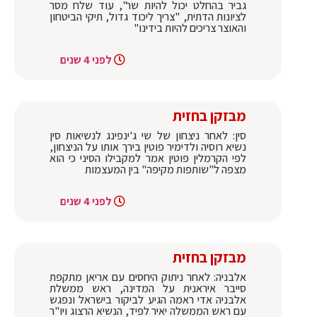
גביר בהחלט יכול להיות שר", עוד שלח מסר
לציונות הדתית, "צריך ליכוד גדול, תיקי הביטחון
והאוצר צריכים להיות בידינו"
לפני 4 שנים
מבזקן בחזית
סין: לאחר ניצחון של שי ג'ינפינג לנשיאות סין
נשיא רוסיה ולדימיר פוטין בירך אותו על הניצחון,
לפי הקרמלין פוטין אמר למקבילו הסיני כי הוא
מצפה ל"שותפות מקיפה" בין המעצמות
לפני 4 שנים
מבזקן בחזית
אלבניה: לאחר ניתוק היחסים עם אריאן מתקפת
סייבר איראנית על המדינה, ראש ממשלת
אלבניה אדי ראמה הגיע לביקור בישראל ונפגש
עם ראש הממשלה יאיר לפיד, הנשיא הרצוג ויו"ר