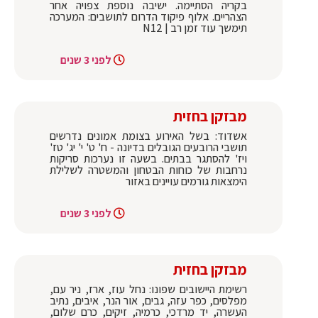
בקריה הסתיימה. ישיבה נוספת צפויה אחר
הצהריים. אלוף פיקוד הדרום לתושבים: המערכה
תימשך עוד זמן רב | N12
לפני 3 שנים
מבזקן בחזית
אשדוד: בשל האירוע בצומת אמונים נדרשים
תושבי הרובעים הגובלים בדיונה - ח' ט' י' יג' טז'
ויז' להסתגר בבתים. בשעה זו נערכות סריקות
נרחבות של כוחות הבטחון והמשטרה לשלילת
הימצאות גורמים עויינים באזור
לפני 3 שנים
מבזקן בחזית
רשימת היישובים שפונו: נחל עוז, ארז, ניר עם,
מפלסים, כפר עזה, גבים, אור הנר, איבים, נתיב
העשרה, יד מרדכי, כרמיה, זיקים, כרם שלום,