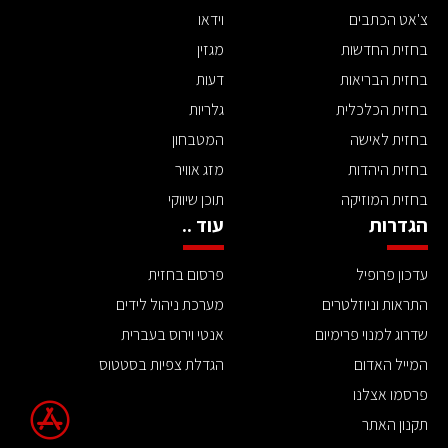
צ'אט הכתבים
וידאו
בחזית החדשות
מגזין
בחזית הבריאות
דעות
בחזית הכלכלית
גלריות
בחזית לאישה
המטבחון
בחזית היהדות
מזג אוויר
בחזית המוזיקה
תוכן שיווקי
הגדרות
עוד ..
עדכון פרופיל
פרסום בחזית
התראות וניוזלטרים
מערכת ניהול לידים
שדרוג למנוי פרימיום
אנטי וירוס בעברית
המייל האדום
הגדלת צפיות בסטטוס
פרסמו אצלנו
תקנון האתר