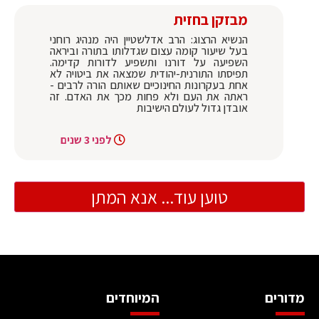
מבזקן בחזית
הנשיא הרצוג: הרב אדלשטיין היה מנהיג רוחני
בעל שיעור קומה עצום שגדלותו בתורה וביראה
השפיעה על דורנו ותשפיע לדורות קדימה.
תפיסתו התורנית-יהודית שמצאה את ביטויה לא
אחת בעקרונות החינוכיים שאותם הורה לרבים -
ראתה את העם ולא פחות מכך את האדם. זה
אובדן גדול לעולם הישיבות
לפני 3 שנים
טוען עוד... אנא המתן
מדורים
המיוחדים