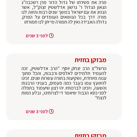
מרה את פטירתו של גדול הדור מרן רשכבה"ג
הגאון הגדול ר' גרשון אדלשטיין זצוק"ל, אשר
הנהיג את עם ישראל במשך שנים רבות והיווה לנו
מורה דרך בכל הנושאים העומדים על הפרק.
גדולה האבידה ואין לה תמורה מי יתן לנו תמורתו
לפני 3 שנים
מבזקן בחזית
הרשל"צ הרב יצחק יוסף: "הרב אדלשטיין, זכה
להעמיד תלמידים לאלפים ורבבות, והכל מתוך
ענוה מיוחדת, ושקיעות בתורה עשרות שנים. זכינו
להיוועץ עמו בעבר כמה פעמים, בעניני הרבנות
והשעה, וזכינו לברכותיו. יהי רצון שיעמוד בתפלה
לפני כסא הכבוד שיאמר די לצרותינו, ובלע המות
לנצח"
לפני 3 שנים
מבזקן בחזית