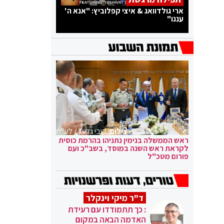
ארי גולדוואג & איצי קפלוביץ: "אנא ה'
עננו"
צילום:
קובי גדעון / לע"מ
ראש הממשלה בנימין נתניהו בהרמת כוסית
לקראת ראש השנה במוסד, בשב"כ ועם
פורום מטכ"ל
ד"ר מיקי וינקלר
: כך תתמודדו עם רעידת
האדמה הבאה במקום