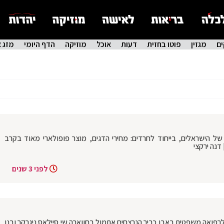
ם
מגזין
פוטו בחזית
דעות
אוכל
מוזיקה
הדף היומי
מזג א
של הישראלים, בייחוד לחרדים: מחירי הדגים, מוצר פופולארי מאוד בקרב
לפני 3 שנים
רפואה משפטית באבו כביר הנרצחים אתמול בחווארה שי סיילאס ניגרקר ובנו