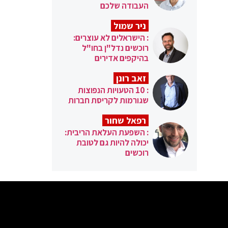
העבודה שלכם
ניר שמול
: הישראלים לא עוצרים:
רוכשים נדל"ן בחו"ל
בהיקפים אדירים
זאב רונן
: 10 הטעויות הנפוצות
שגורמות לקריסת חברות
רפאל שחור
: השפעת העלאת הריבית:
יכולה להיות גם לטובת
רוכשים