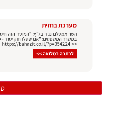
מערכת בחזית
השר אמסלם נגד בג"ץ: "המוסד הזה חיסל 
במשרד המשפטים: "אם יפסלו חוק יסוד - מד
>> https://bahazit.co.il/?p=354224
לכתבה במלואה >>
טו