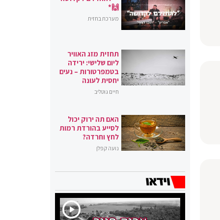
🙌*
מערכת בחזית
תחזית מזג האוויר
ליום שלישי: ירידה
בטמפרטורות – נעים
יחסית לעונה
חיים גוטליב
האם תה ירוק יכול
לסייע בהורדת רמות
לחץ וחרדה?
נועה קפלן