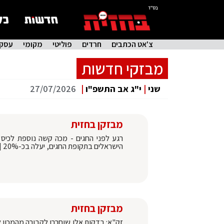
בס"ד
צ'אט הכתבים
חרדים
פוליטי
מקומי
עסקי
מבזקי חדשות
שני
|
י"ג אב התשפ"ו
|
27/07/2026
מבזקן בחזית
רגע לפני החגים - מכה קשה נוספת לכיס 
הישראלים בתקופת החגים, יעלה בכ-20% | דנה ירקצי
מבזקן בחזית
זק"א: בדקות אלו שוחררו לקבורה מהמכון ל