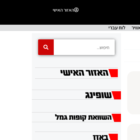
האזור האישי
וויר
לוח עברי