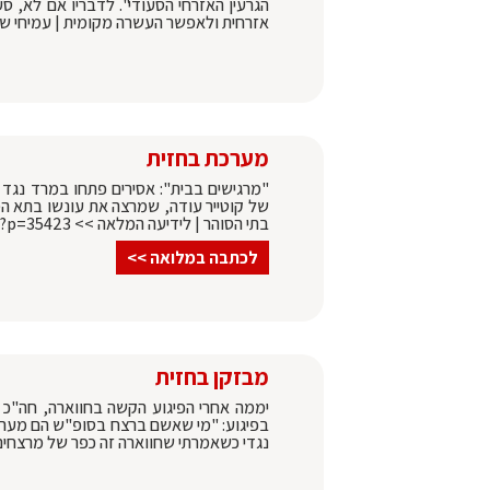
הגרעין האזרחי הסעודי". לדבריו אם לא, סע
אזרחית ולאפשר העשרה מקומית | עמיחי שט
מערכת בחזית
"מרגישים בבית": אסירים פתחו במרד נגד
של קוטייר עודה, שמרצה את עונשו בתא המ
בתי הסוהר | לידיעה המלאה >> https://bahazit.co.il/?p=35423
לכתבה במלואה >>
מבזקן בחזית
יממה אחרי הפיגוע הקשה בחווארה, חה"כ
בפיגוע: "מי שאשם ברצח בסופ"ש הם מערכו
נגדי כשאמרתי שחווארה זה כפר של מרצחים"