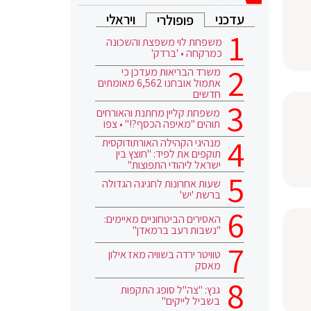
עדכני
ויראלי
פופולרי
משפחת לוי משפצת והשכונה
כמרקחה • 'ברדק'
משרד הבריאות מעדכן כי
אתמול אובחנו 6,562 מאומתים
חדשים
משפחת קליין מחתנת והאורחים
תוהים "מאיפה הכסף?!" • צפו
מנהיגי הקהילה האורתודוקסית
תוקפים את לפיד: "חוצץ בין
ישראל ליהודי התפוצות"
שעות אחרונות לחגיגה הגדולה
ברשת 'יש'
האסירים הביטחוניים מאיימים:
"נשבות רעב ברמאדן"
טוויטר ירדה בשוויה מאז אילון
מאסק
גנץ: "צה"ל סופג התקפות
בשביל לייקים"