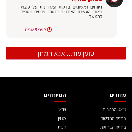
דיווחים ראשוניים בדקות האחרונות על פיצוץ
באתר העשרת האורניום בנטנז. פרטים נוספים
בהמשך
לפני 5 שנים
טוען עוד... אנא המתן
מדורים
המיוחדים
צ'אט הכתבים
וידאו
בחזית החדשות
מגזין
בחזית הבריאות
דעות