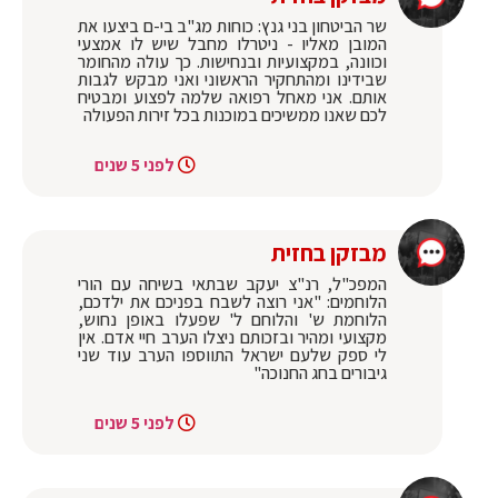
שר הביטחון בני גנץ: כוחות מג"ב בי-ם ביצעו את
המובן מאליו - ניטרלו מחבל שיש לו אמצעי
וכוונה, במקצועיות ובנחישות. כך עולה מהחומר
שבידינו ומהתחקיר הראשוני ואני מבקש לגבות
אותם. אני מאחל רפואה שלמה לפצוע ומבטיח
לכם שאנו ממשיכים במוכנות בכל זירות הפעולה
לפני 5 שנים
מבזקן בחזית
המפכ"ל, רנ"צ יעקב שבתאי בשיחה עם הורי
הלוחמים: "אני רוצה לשבח בפניכם את ילדכם,
הלוחמת ש' והלוחם ל' שפעלו באופן נחוש,
מקצועי ומהיר ובזכותם ניצלו הערב חיי אדם. אין
לי ספק שלעם ישראל התווספו הערב עוד שני
גיבורים בחג החנוכה"
לפני 5 שנים