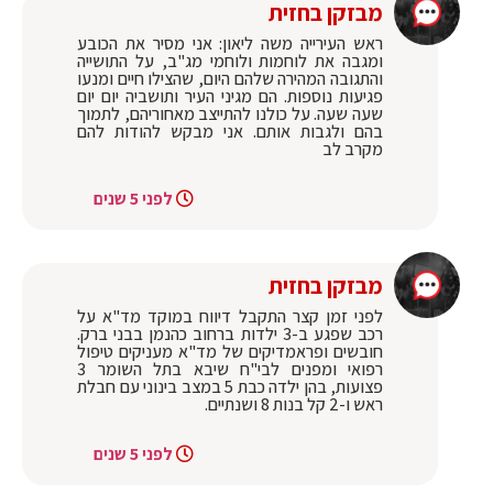
מבזקן בחזית
ראש העירייה משה ליאון: אני מסיר את הכובע
ומגבה את לוחמות ולוחמי מג"ב, על התושייה
והתגובה המהירה שלהם היום, שהצילו חיים ומנעו
פגיעות נוספות. הם מגיני העיר ותושביה יום יום
שעה שעה. על כולנו להתייצב מאחוריהם, לתמוך
בהם ולגבות אותם. אני מבקש להודות להם
מקרב לב
לפני 5 שנים
מבזקן בחזית
לפני זמן קצר התקבל דיווח במוקד מד"א על
רכב שפגע ב-3 ילדות ברחוב כהנמן בבני ברק.
חובשים ופראמדיקים של מד"א מעניקים טיפול
רפואי ומפנים לבי"ח שיבא בתל השומר 3
פצועות, בהן ילדה כבת 5 במצב בינוני עם חבלת
ראש ו-2 קל בנות 8 ושנתיים.
לפני 5 שנים