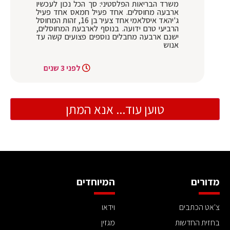
משרד הבריאות הפלסטיני: סך הכל נכון לעכשיו
ארבעה מחוסלים. אחד פעיל חמאס אחד פעיל
ג'יהאד איסלאמי אחד צעיר בן 16, זהות המחוסל
הרביעי טרם ידועה. בנוסף לארבעת המחוסלים,
ישנם ארבעה מחבלים נוספים פצועים קשה עד
אנוש
לפני 3 שנים
טוען עוד... אנא המתן
מדורים
המיוחדים
צ'אט הכתבים
וידאו
בחזית החדשות
מגזין