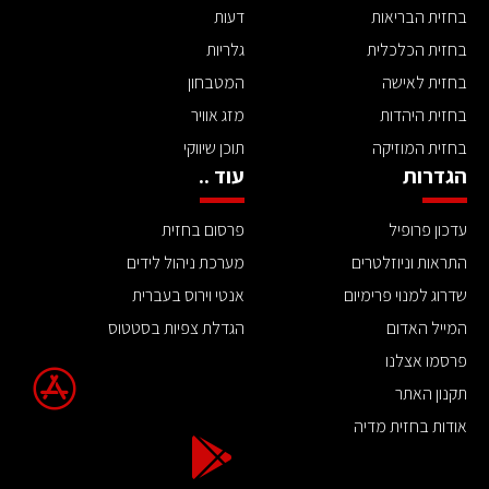
בחזית הבריאות
דעות
בחזית הכלכלית
גלריות
בחזית לאישה
המטבחון
בחזית היהדות
מזג אוויר
בחזית המוזיקה
תוכן שיווקי
הגדרות
עוד ..
עדכון פרופיל
פרסום בחזית
התראות וניוזלטרים
מערכת ניהול לידים
שדרוג למנוי פרימיום
אנטי וירוס בעברית
המייל האדום
הגדלת צפיות בסטטוס
פרסמו אצלנו
תקנון האתר
אודות בחזית מדיה