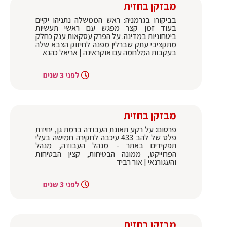
מבזקן בחזית
בביקורו בגרמניה: ראש הממשלה נתניהו יקיים
בעוד זמן קצר מפגש עם ראשי תעשיות
ביטחוניות במדינה. על הפרק עסקאות ענק כחלק
מתקציבי עתק שברלין מפנה לחיזוק הצבא שלה
בעקבות המלחמה עם אוקראינה | אריאל כהנא
לפני 3 שנים
מבזקן בחזית
פרסום: על רקע תאונת העבודה ברמת גן, יחידת
פלס של להב 433 עיכבה לחקירה חמישה בעלי
תפקידים באתר - מנהל העבודה, מנהל
הפרוייקט, ממונה הבטיחות, קצין הבטיחות
והעגורנאי | אור רביד
לפני 3 שנים
מבזקן בחזית