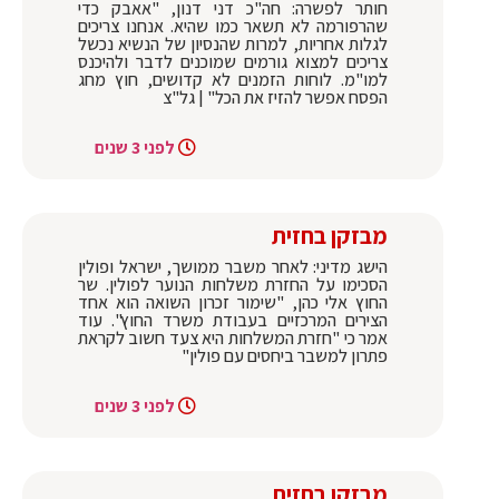
חותר לפשרה: חה"כ דני דנון, "אאבק כדי
שהרפורמה לא תשאר כמו שהיא. אנחנו צריכים
לגלות אחריות, למרות שהנסיון של הנשיא נכשל
צריכים למצוא גורמים שמוכנים לדבר ולהיכנס
למו"מ. לוחות הזמנים לא קדושים, חוץ מחג
הפסח אפשר להזיז את הכל" | גל"צ
לפני 3 שנים
מבזקן בחזית
הישג מדיני: לאחר משבר ממושך, ישראל ופולין
הסכימו על החזרת משלחות הנוער לפולין. שר
החוץ אלי כהן, "שימור זכרון השואה הוא אחד
הצירים המרכזיים בעבודת משרד החוץ". עוד
אמר כי "חזרת המשלחות היא צעד חשוב לקראת
פתרון למשבר ביחסים עם פולין"
לפני 3 שנים
מבזקן בחזית