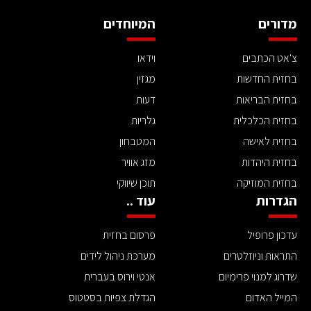
מדורים
המיוחדים
צ'אט הכתבים
וידאו
בחזית החדשות
מגזין
בחזית הבריאות
דעות
בחזית הכלכלית
גלריות
בחזית לאישה
המטבחון
בחזית היהדות
מזג אוויר
בחזית המוזיקה
תוכן שיווקי
הגדרות
עוד ..
עדכון פרופיל
פרסום בחזית
התראות וניוזלטרים
מערכת ניהול לידים
שדרוג למנוי פרימיום
אנטי וירוס בעברית
המייל האדום
הגדלת צפיות בסטטוס