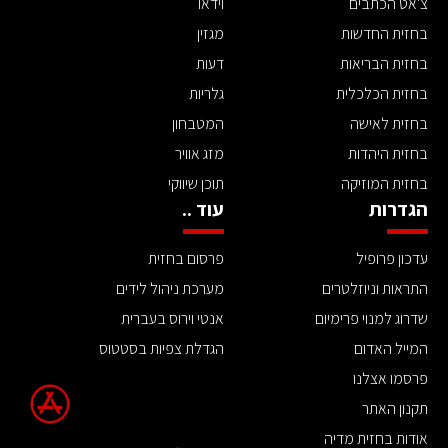
צ'אט הכתבים
וידאו
בחזית החדשות
מגזין
בחזית הבריאות
דעות
בחזית הכלכלית
גלריות
בחזית לאישה
המטבחון
בחזית היהדות
מזג אוויר
בחזית המוזיקה
תוכן שיווקי
הגדרות
עוד ..
עדכון פרופיל
פרסום בחזית
התראות וניוזלטרים
מערכת ניהול לידים
שדרוג למנוי פרימיום
אנטי וירוס בעברית
המייל האדום
הגדלת צפיות בסטטוס
פרסמו אצלנו
תקנון האתר
אודות בחזית מדיה