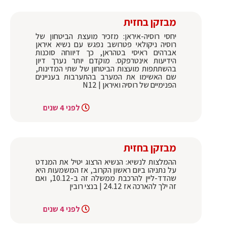
מבזקן בחזית
יחסי רוסיה-איראן: מזכיר מועצת הביטחון של
רוסיה ניקולאי פטרושב נפגש עם נשיא איראן
אברהים ראיסי בטהראן, כך דיווחה סוכנות
הידיעות אינטרפקס. מוקדם יותר נערך דיון
בהשתתפות מועצות הביטחון של שתי המדינות,
שם האשימו את המערב בהתערבות בעניינים
הפנימיים של רוסיה ואיראן | N12
לפני 4 שנים
מבזקן בחזית
ההמלצות לנשיא: הנשיא הרצוג יטיל את המנדט
על נתניהו ביום ראשון הקרוב, אז המשמעות היא
שהדד-ליין להרכבת ממשלה זה ב-10.12, ואם
זה ילך להארכה אז 24.12 | בנצי רובין
לפני 4 שנים