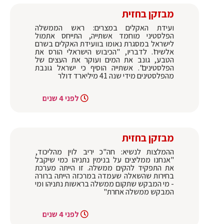
מבזקן בחזית
ועידת האקלים במצרים: ראש הממשלה
הפלסטיני מוחמד אשתייה, התייחס אתמול
לישראל במסגרת נאומו בוועידת האקלים בשרם
אלשיח'. לדבריו, "הכיבוש הישראלי הורס את
הטבע, גונב את המים ועוקר את העצים של
הפלסטינים". אשתייה הוסיף כי ישראל גונבת
מהפלסטינים מידי שנה 41 מיליארד דולר
לפני 4 שנים
מבזקן בחזית
ההמלצות לנשיא: חה"כ יריב לוין מהליכוד,
"אנחנו ממליצים על בנימין נתניהו כמי שיקבל
את התפקיד להקים ממשלה. זו הייתה מערכת
בחירות שהשאלה שעמדה במרכזה הייתה ברורה
- מי המבקש שתקום ממשלה בראשות נתניהו ומי
המבקש ממשלה אחרת"
לפני 4 שנים