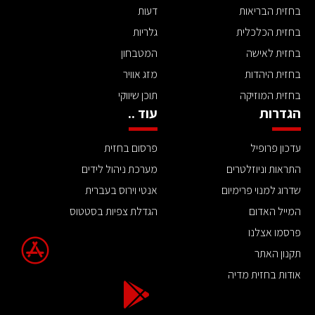
בחזית הבריאות
דעות
בחזית הכלכלית
גלריות
בחזית לאישה
המטבחון
בחזית היהדות
מזג אוויר
בחזית המוזיקה
תוכן שיווקי
הגדרות
עוד ..
עדכון פרופיל
פרסום בחזית
התראות וניוזלטרים
מערכת ניהול לידים
שדרוג למנוי פרימיום
אנטי וירוס בעברית
המייל האדום
הגדלת צפיות בסטטוס
פרסמו אצלנו
תקנון האתר
אודות בחזית מדיה