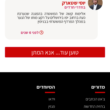
יוסי שטארק
בחדרי חרדים
אלימות קשה של המשטרה בהפגנה שנערכת
כעת ברחוב יפו בירושלים על רקע מותו של הנער
במהלך המרדף המשטרתי בבנימין
לפני 6 שנים
טוען עוד... אנא המתן
מדורים
המיוחדים
צ'אט הכתבים
וידאו
בחזית החדשות
מגזין