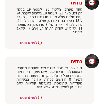
בחזית
סקר 'מעריב': הליכוד 26, לעומת 29 בסקר
הקודם, סער 21, לעומת 19 בשבוע שעבר, יש
עתיד־תל"ם עולה מ־13 מנדטים בשבוע שעבר
ל־15 בסקר הנוכחי. בנט, עולה במנדט ל- 14,
כחול לבן 4 - ירידה של 3 מנדטים, המשותפת
11, ש"ס 8, יהדות התורה 7, מרצ 7, ישראל
ביתנו 7
לפני 6 שנים
בחזית
ד"ר איתי גל מציג בויינט שני מחקרים שנערכו
באוסטרליה ובקוריאה שהדגימו, כי רמות
הנוגדנים אצל מחלימי הקורונה נשארות גבוהות
למשך 8 חודשים לפחות. מדובר בבשורות
מעודדות שתומכות בהערכות קודמות שגם
החיסון יגן למשך כשנה ואפילו יותר
לפני 6 שנים