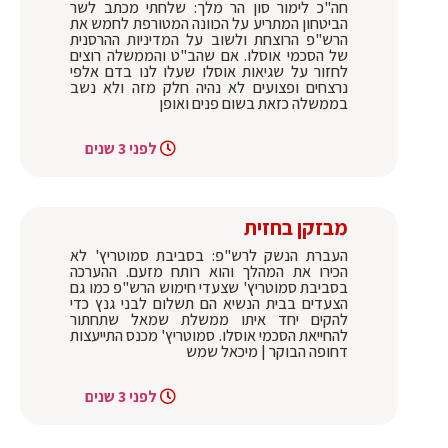
חה"כ לימור סון הר מלך: שלחתי מכתב לשר
הביטחון המתריע על הכוונה המטורפת לחמש את
הרש"פ הרוצחת ולשוב על המדיניות ההרסנית
של הסכמי אוסלו. אם שהב"ט והממשלה רוצים
לחזור על שגיאות אוסלו שעלו לנו בדם אלפי
נרצחים ופצועים לא נהיה חלק מזה ולא נשב
בממשלה כזאת בשום פנים ואופן
לפני 3 שנים
מבזקן בחזית
העברת הנשק לרש"פ: בסביבת סמוטריץ' לא
הכירו את המהלך והוא רותח מזעם. ההערכה
בסביבת סמוטריץ' שצעדי חימוש הרש"פ כמו גם
הצעדים בבית הנשיא הם תשלום לבני גנץ כדי
להקים יחד איתו ממשלת שמאל שתחתור
להחייאת הסכמי אוסלו. סמוטריץ' מכנס התייעצות
דחופה הבוקר | מיכאל שמש
לפני 3 שנים