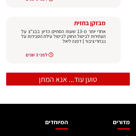
מבזקן בחזית
אחרי יותר מ-13 שעות הסתיים הדיון בבג"צ על
העתירות לביטול החוק לביטול עילת הסבירות על
נבחרי ציבור | דפנה ליאל
לפני 3 שנים
טוען עוד... אנא המתן
מדורים
המיוחדים