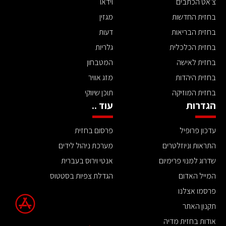
צ'אט הכתבים
וידאו
בחזית החדשות
מגזין
בחזית הבריאות
דעות
בחזית הכלכלית
גלריות
בחזית לאישה
המטבחון
בחזית היהדות
מזג אוויר
בחזית המוזיקה
תוכן שיווקי
הגדרות
עוד ..
עדכון פרופיל
פרסום בחזית
התראות וניוזלטרים
מערכת ניהול לידים
שדרוג למנוי פרימיום
אנטי וירוס בעברית
המייל האדום
הגדלת צפיות בסטטוס
פרסמו אצלנו
תקנון האתר
אודות בחזית מדיה