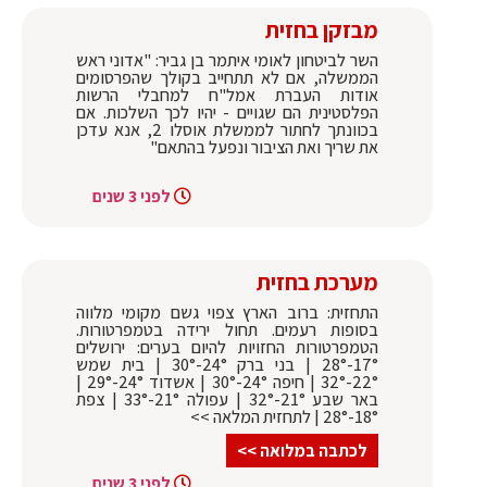
מבזקן בחזית
השר לביטחון לאומי איתמר בן גביר: "אדוני ראש
הממשלה, אם לא תתחייב בקולך שהפרסומים
אודות העברת אמל"ח למחבלי הרשות
הפלסטינית הם שגויים - יהיו לכך השלכות. אם
בכוונתך לחתור לממשלת אוסלו 2, אנא עדכן
את שריך ואת הציבור ונפעל בהתאם"
לפני 3 שנים
מערכת בחזית
התחזית: ברוב הארץ צפוי גשם מקומי מלווה
בסופות רעמים. תחול ירידה בטמפרטורות.
הטמפרטורות החזויות להיום בערים: ירושלים
17°-28° | בני ברק 24°-30° | בית שמש
22°-32° | חיפה 24°-30° | אשדוד 24°-29° |
באר שבע 21°-32° | עפולה 21°-33° | צפת
18°-28° | לתחזית המלאה >>
לכתבה במלואה >>
לפני 3 שנים