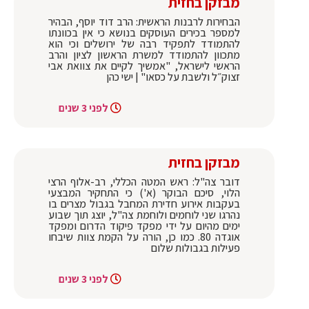
מבזקן בחזית
הבחירות לרבנות הראשית: הרב דוד יוסף, הבהיר
למספר בכירים העוסקים בנושא כי אין בכוונתו
להתמודד לתפקיד רבה של ירושלים וכי הוא
מתכוון להתמודד למשרת הראשון לציון והרב
הראשי לישראל, "אמשיך לקיים את צוואת אבי
זצוק״ל ולשבת על כסאו" | ישי כהן
לפני 3 שנים
מבזקן בחזית
דובר צה"ל: ראש המטה הכללי, רב-אלוף הרצי
הלוי, סיכם הבוקר (א') כי התחקיר המבצעי
בעקבות אירוע חדירת המחבל בגבול מצרים בו
נהרגו שני לוחמים ולוחמת צה"ל, יוצג תוך שבוע
ימים מהיום על ידי מפקד פיקוד הדרום ומפקד
אוגדה 80. כמו כן, הורה על הקמת צוות שיבחו
פעילות בגבולות שלום
לפני 3 שנים