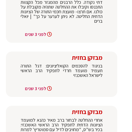
דתי נקודה. כלל הרבנים מהמגזר מכל הקצוות
התכנסו וקיבלו את ההחלטה שתהיה מקובלת על
כולנו. אם תרצו- מועצת חכמי התורה של הציונות
הדתית החליטה. לא ניתן לערער על כך" | יואלי
ברים
לפני 3 שנים
מבזקן בחזית
בניגוד להסכמים הקואליציונים: דגל התורה
תעמיד מועמד חרדי לתפקיד הרב הראשי
לישראל האשכנזי
לפני 3 שנים
מבזקן בחזית
אחרי ההחלטה לבחור ברב מאיר כהנא למועמד
הציונות הדתית לתפקיד הרב הראשי האשכנזי:
בכיר בש"ס, "מחויבים לדיל עם סמוטריץ' למרות