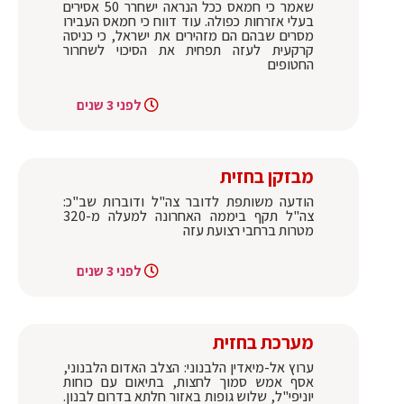
שאמר כי חמאס ככל הנראה ישחרר 50 אסירים
בעלי אזרחות כפולה. עוד דווח כי חמאס העבירו
מסרים שבהם הם מזהירים את ישראל, כי כניסה
קרקעית לעזה תפחית את הסיכוי לשחרור
החטופים
לפני 3 שנים
מבזקן בחזית
הודעה משותפת לדובר צה"ל ודוברות שב"כ:
צה"ל תקף ביממה האחרונה למעלה מ-320
מטרות ברחבי רצועת עזה
לפני 3 שנים
מערכת בחזית
ערוץ אל-מיאדין הלבנוני: הצלב האדום הלבנוני,
אסף אמש סמוך לחצות, בתיאום עם כוחות
יוניפי"ל, שלוש גופות באזור חלתא בדרום לבנון.