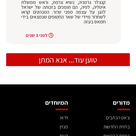
קנצלר גרמניה, נשיא צרפת, וראש ממשלת
איטליה, לפיה, הם תומכים בזכותה של ישראל
להגן על עצמה מפני טרור. המנהיגים קראו
לשחרור מיידי של שאר החטופים שנמצאים בידי
חמאס בעזה
לפני 3 שנים
טוען עוד... אנא המתן
מדורים
המיוחדים
צ'אט הכתבים
וידאו
בחזית החדשות
מגזין
בחזית הבריאות
דעות