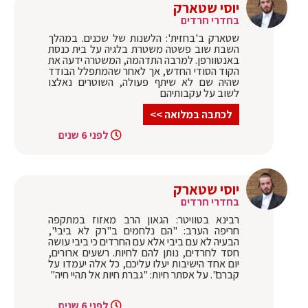
יוסי שטארק
בחדרי חרדים
שטארק ב'בחזית': הלשנות של שכנים. במהלך
השבת שוב פשטה משטרת בלגיה על בית כנסת
באנטוורפן. למרבה התדהמה, המשטרה ידעה את
הקוד הסודי החדש, אך לאחר שהמתפלל הבודד
שהיה שם לא שיתף פעולה, השוטרים נאלצו
לשוב על עקבותיהם
לכתבה במלואה >>
לפני 6 שנים
יוסי שטארק
בחדרי חרדים
רבינא בטוויטר: הגאון הרב מאזוז במתקפה
חריפה הערב: "הם נלחמים ב"רק לא ביבי",
הבעיה לא עם ביבי אלא עם החרדים כי ביבי עושה
חסד לחרדים, נותן להם לחיות. רשעים ארורים,
יום אחד הישיבות יעלו עליכם, כל אלה יעמדו על
קברם". על אסתר חיות: "גברת חיות אל תהיי חיה"
לפני 6 שנים