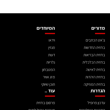
מדורים
המיוחדים
צ'אט הכתבים
וידאו
בחזית החדשות
מגזין
בחזית הבריאות
דעות
בחזית הכלכלית
גלריות
בחזית לאישה
המטבחון
בחזית היהדות
מזג אוויר
בחזית המוזיקה
תוכן שיווקי
הגדרות
עוד ..
עדכון פרופיל
פרסום בחזית