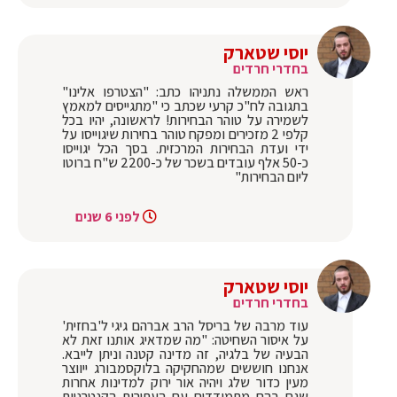
יוסי שטארק
בחדרי חרדים
‏ראש הממשלה נתניהו כתב: "הצטרפו אלינו"
בתגובה לח"כ קרעי שכתב כי "מתגייסים למאמץ
לשמירה על טוהר הבחירות! לראשונה, יהיו בכל
קלפי 2 מזכירים ומפקח טוהר בחירות שיגוייסו על
ידי ועדת הבחירות המרכזית. בסך הכל יגוייסו
כ-50 אלף עובדים בשכר של כ-2200 ש"ח ברוטו
ליום הבחירות"
לפני 6 שנים
יוסי שטארק
בחדרי חרדים
עוד מרבה של בריסל הרב אברהם גיגי ל'בחזית'
על איסור השחיטה: "מה שמדאיג אותנו זאת לא
הבעיה של בלגיה, זה מדינה קטנה וניתן לייבא.
אנחנו חוששים שמהחקיקה בלוקסמבורג ייווצר
מעין כדור שלג ויהיה אור ירוק למדינות אחרות
שגם בהם מתמודדים עם העתירות הקנטרניות