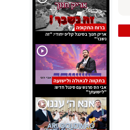
ברוח התקופה
אריק חנוך בסינגל קליפ יחודי: "זה
נשבר"
בתקווה לגאולה ולישועה
אבי הס מרגש עם סינגל חדש:
"לישועתך"