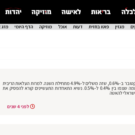
ם
מגזין
פוטו בחזית
דעות
אוכל
מוזיקה
הדף היומי
מזג א
יוקר המחיה: מדד המחירים לצרכן עלה באוקטובר ב-0.6%, שזה משלים ל-4.9% מתחילת השנה. למרות העלאות הריבית
של בנק ישראל מדד המחירים עלה יותר ממה שצפו בין 0.4% ל-0.5%. נשיא התאחדות התעשיינים קורא להפסיק את
שראלי להאטה
לפני 4 שנים