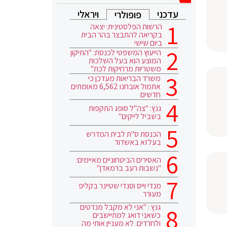
עדכני
ויראלי
פופולרי
הרשות הפלסטינית: יצאה
בקריאה להתבצר בהר הבית
ביום שישי
הייעוץ המשפטי לכנסת: "התיקון
המוצע הוא בעל השלכות
משטריות מרחיקות לכת"
משרד הבריאות מעדכן כי
אתמול אובחנו 6,562 מאומתים
חדשים
גנץ: "צה"ל סופג התקפות
בשביל לייקים"
הכנסת ס"ת לבית המדרש
בעלזא באשדוד
האסירים הביטחוניים מאיימים:
"נשבות רעב ברמאדן"
מנדי וייס וסנדי שטיינר בקליפ
מעורר
גנץ : "אני לא מקבל מנדטים
כשאני דואג למתיישבים
ולחרדים. לא מעניין אותי מה