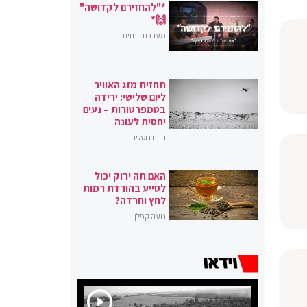
*"להחזירם לקדושה"
🙌*
מערכת בחזית
תחזית מזג האוויר
ליום שלישי: ירידה
בטמפרטורות – נעים
יחסית לעונה
חיים גוטליב
האם תה ירוק יכול
לסייע בהורדת רמות
לחץ וחרדה?
נועה קפלן