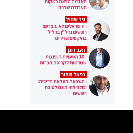
האדמה הבאה במקום
העבודה שלכם
ניר שמול
: הישראלים לא עוצרים:
רוכשים נדל"ן בחו"ל
בהיקפים אדירים
זאב רונן
: 10 הטעויות הנפוצות
שגורמות לקריסת חברות
רפאל שחור
: השפעת העלאת הריבית:
יכולה להיות גם לטובת
רוכשים