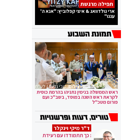
תפילה מרגשת
ארי גולדוואג & איצי קפלוביץ: "אנא ה'
עננו"
צילום:
קובי גדעון / לע"מ
ראש הממשלה בנימין נתניהו בהרמת כוסית
לקראת ראש השנה במוסד, בשב"כ ועם
פורום מטכ"ל
ד"ר מיקי וינקלר
: כך תתמודדו עם רעידת