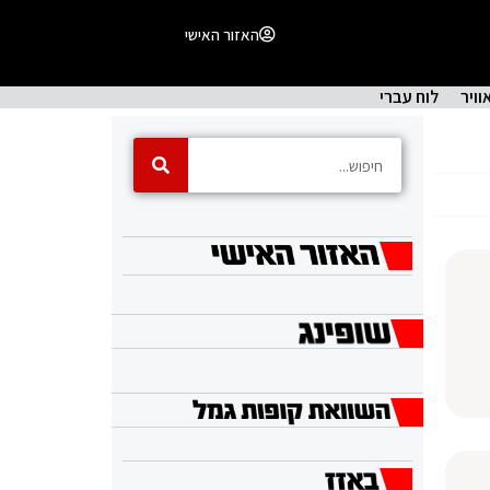
האזור האישי
וויר
לוח עברי