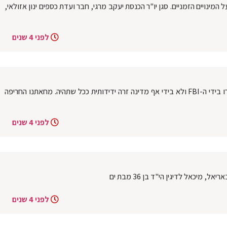
המינויים הזמניים. סגן יו"ר הכנסת יעקב מרגי, חבר ועדת כספים ינון אזולאי,
לפני 4 שנים
רה"מ היוצא יאיר לפיד: חיילי צה״ל לא ייחקרו בידי ה-FBI ולא בידי אף מדינה זרה ידידותית ככל שתהיה. מחאתנו החריפה
לפני 4 שנים
מיכאל לדיגין הי"ד בן 36 מבת ים
לפני 4 שנים