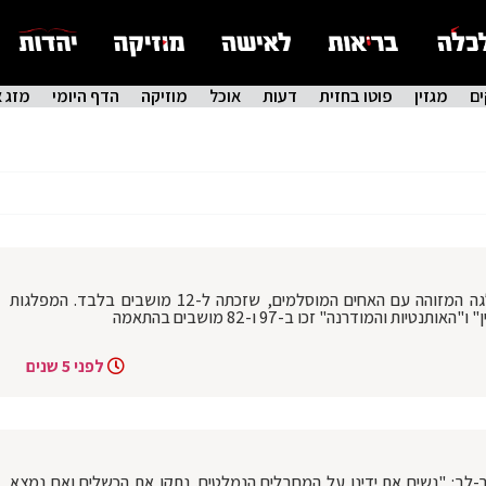
ם
מגזין
פוטו בחזית
דעות
אוכל
מוזיקה
הדף היומי
מזג א
‏הבחירות לפרלמנט במרוקו: תבוסה למפלגה המזוהה עם האחים המוסלמים, שזכתה ל-12 מושבים בלבד. המפלגות
ת והמודרנה" זכו ב-97 ו-82 מושבים בהתאמה
לפני 5 שנים
ר-לב: "נשים את ידינו על המחבלים הנמלטים. נתקן את הכשלים ואם נמצא