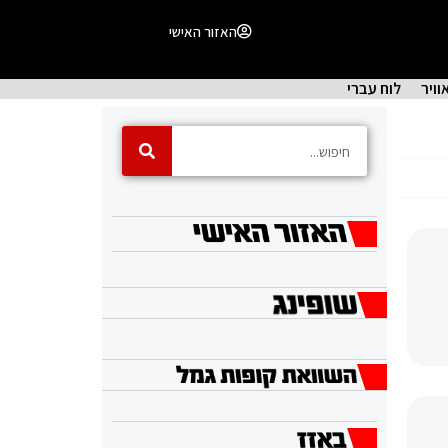
האזור האישי
וויר
לוח עברי