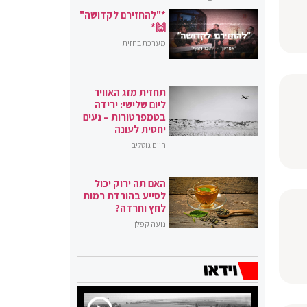
*"להחזירם לקדושה"
🙌*
מערכת בחזית
תחזית מזג האוויר
ליום שלישי: ירידה
בטמפרטורות – נעים
יחסית לעונה
חיים גוטליב
האם תה ירוק יכול
לסייע בהורדת רמות
לחץ וחרדה?
נועה קפלן