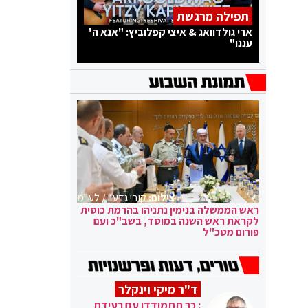
תפילה מרגשת
ארי גולדוואג & איצי קפלוביץ: "אנא ה'
עננו"
צילום:
קובי גדעון / לע"מ
ראש הממשלה בנימין נתניהו בהרמת כוסית
לקראת ראש השנה במוסד, בשב"כ ועם
פורום מטכ"ל
ד"ר מיקי וינקלר
: כך תתמודדו עם רעידת