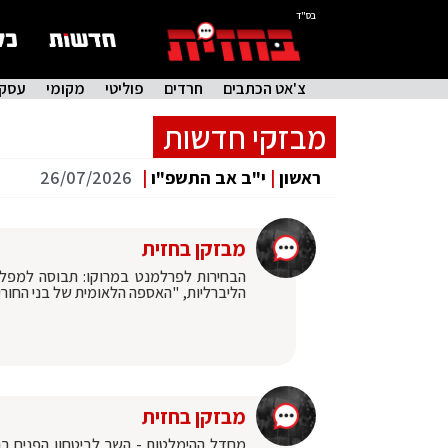
בס"ד
צ'אט הכתבים
חרדים
פוליטי
מקומי
עסקי
מבזקי חדשות
ראשון
|
י"ב אב התשפ"ו
|
26/07/2026
מבזקן בחזית
הליברליות, "האספה הלאומית של בני החורין" ו"האותנטיו
מבזקן בחזית
‏מחדל ההימלטות - השר לביטחון הפנים ב