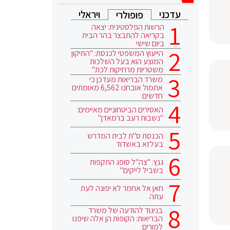
עדכני
ויראלי
פופולרי
הרשות הפלסטינית: יצאה
בקריאה להתבצר בהר הבית
ביום שישי
הייעוץ המשפטי לכנסת: "התיקון
המוצע הוא בעל השלכות
משטריות מרחיקות לכת"
משרד הבריאות מעדכן כי
אתמול אובחנו 6,562 מאומתים
חדשים
האסירים הביטחוניים מאיימים:
"נשבות רעב ברמאדן"
הכנסת ס"ת לבית המדרש
בעלזא באשדוד
גנץ: "צה"ל סופג התקפות
בשביל לייקים"
חאן אל אחמר לא יפונה לעת
עתה
בניגוד להודעה של משרד
הבריאות: הקופות הן אלה שיפנו
למורים