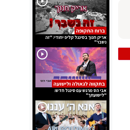
ברוח התקופה
אריק חנוך בסינגל קליפ יחודי: "זה
נשבר"
בתקווה לגאולה ולישועה
אבי הס מרגש עם סינגל חדש:
"לישועתך"