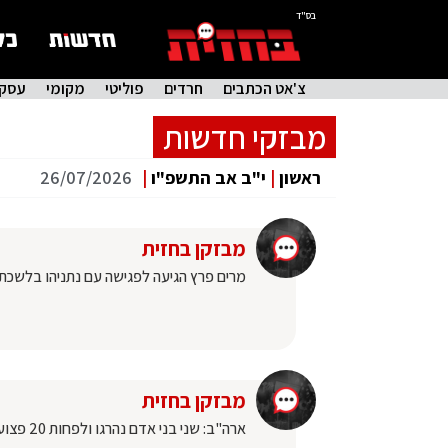
בס"ד
צ'אט הכתבים
חרדים
פוליטי
מקומי
עסקי
מבזקי חדשות
ראשון
|
י"ב אב התשפ"ו
|
26/07/2026
מבזקן בחזית
מרים פרץ הגיעה לפגישה עם נתניהו בלשכ
מבזקן בחזית
ארה"ב: שני בני אדם נהרגו ולפחות 20 פצועים באירוע ירי בעיר הייליה בפלורידה