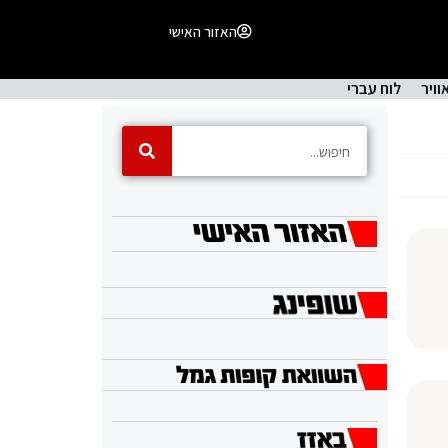
האזור האישי
וויר
לוח עברי