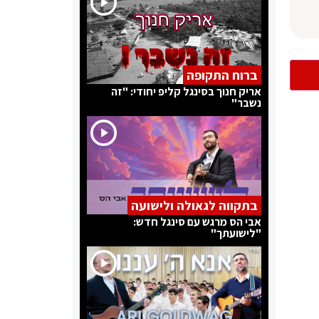
ברוח התקופה
אריק חנוך בסינגל קליפ יחודי: "זה
נשבר"
בתקווה לגאולה ולישועה
אבי הס מרגש עם סינגל חדש:
"לישועתך"