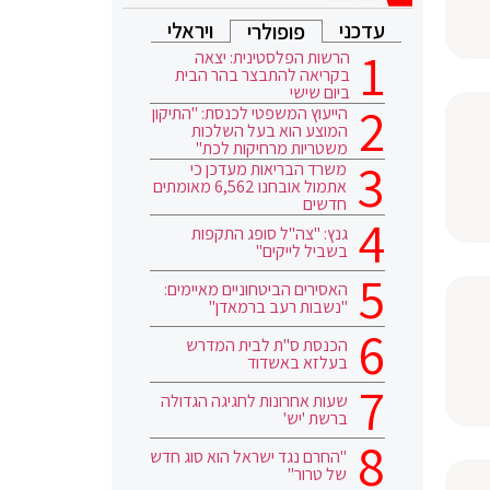
עדכני
ויראלי
פופולרי
הרשות הפלסטינית: יצאה
בקריאה להתבצר בהר הבית
ביום שישי
הייעוץ המשפטי לכנסת: "התיקון
המוצע הוא בעל השלכות
משטריות מרחיקות לכת"
משרד הבריאות מעדכן כי
אתמול אובחנו 6,562 מאומתים
חדשים
גנץ: "צה"ל סופג התקפות
בשביל לייקים"
האסירים הביטחוניים מאיימים:
"נשבות רעב ברמאדן"
הכנסת ס"ת לבית המדרש
בעלזא באשדוד
שעות אחרונות לחגיגה הגדולה
ברשת 'יש'
"החרם נגד ישראל הוא סוג חדש
של טרור"