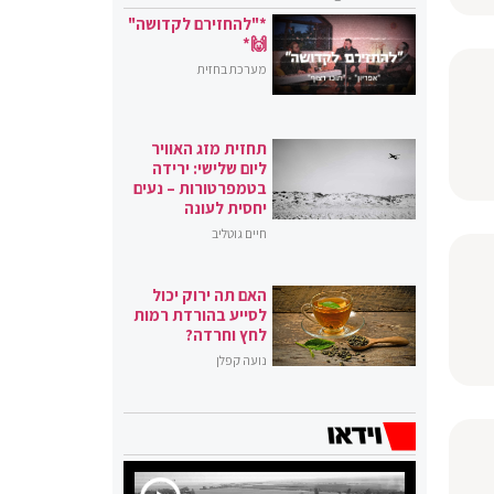
*"להחזירם לקדושה"
🙌*
מערכת בחזית
תחזית מזג האוויר
ליום שלישי: ירידה
בטמפרטורות – נעים
יחסית לעונה
חיים גוטליב
האם תה ירוק יכול
לסייע בהורדת רמות
לחץ וחרדה?
נועה קפלן