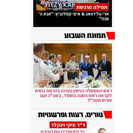
תפילה מרגשת
ארי גולדוואג & איצי קפלוביץ: "אנא ה'
עננו"
צילום:
קובי גדעון / לע"מ
ראש הממשלה בנימין נתניהו בהרמת כוסית
לקראת ראש השנה במוסד, בשב"כ ועם
פורום מטכ"ל
ד"ר מיקי וינקלר
: כך תתמודדו עם רעידת