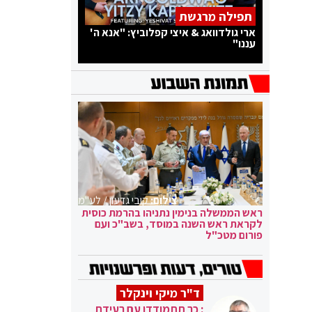
תפילה מרגשת
ארי גולדוואג & איצי קפלוביץ: "אנא ה'
עננו"
צילום:
קובי גדעון / לע"מ
ראש הממשלה בנימין נתניהו בהרמת כוסית
לקראת ראש השנה במוסד, בשב"כ ועם
פורום מטכ"ל
ד"ר מיקי וינקלר
: כך תתמודדו עם רעידת