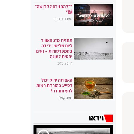
*"להחזירם לקדושה"
🙌*
מערכת בחזית
תחזית מזג האוויר
ליום שלישי: ירידה
בטמפרטורות – נעים
יחסית לעונה
חיים גוטליב
האם תה ירוק יכול
לסייע בהורדת רמות
לחץ וחרדה?
נועה קפלן