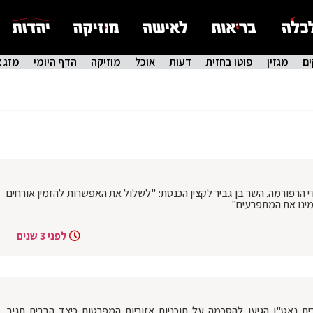
ם
מגזין
פוטו בחזית
דעות
אוכל
מוזיקה
הדף היומי
מזג א
הרפורמה. השר בן גביר לקצין הכנסת: "לשלול את האפשרות להזמין אורחים
מינו את המתפרעים"
לפני 3 שנים
 נאט"ו הגיעו להסכמה על תוכניות אזוריות המפרטות כיצד הברית תגיב