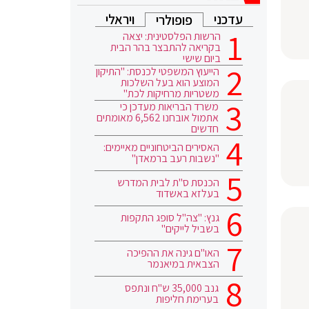
עדכני
ויראלי
פופולרי
הרשות הפלסטינית: יצאה
בקריאה להתבצר בהר הבית
ביום שישי
הייעוץ המשפטי לכנסת: "התיקון
המוצע הוא בעל השלכות
משטריות מרחיקות לכת"
משרד הבריאות מעדכן כי
אתמול אובחנו 6,562 מאומתים
חדשים
האסירים הביטחוניים מאיימים:
"נשבות רעב ברמאדן"
הכנסת ס"ת לבית המדרש
בעלזא באשדוד
גנץ: "צה"ל סופג התקפות
בשביל לייקים"
האו"ם גינה את ההפיכה
הצבאית במיאנמר
גנב 35,000 ש"ח ונתפס
בערימת חליפות