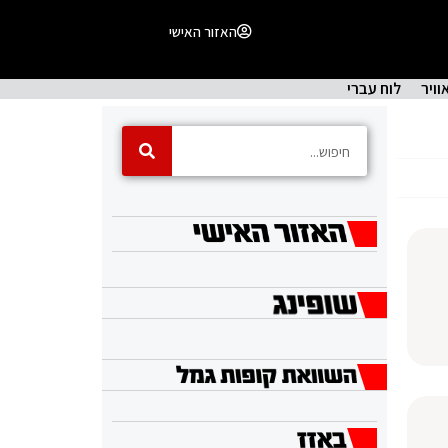
האזור האישי
וויר
לוח עברי