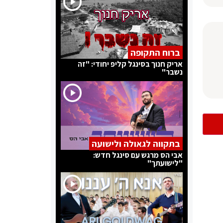
ברוח התקופה
אריק חנוך בסינגל קליפ יחודי: "זה
נשבר"
בתקווה לגאולה ולישועה
אבי הס מרגש עם סינגל חדש:
"לישועתך"