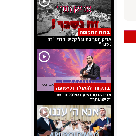
ברוח התקופה
אריק חנוך בסינגל קליפ יחודי: "זה
נשבר"
בתקווה לגאולה ולישועה
אבי הס מרגש עם סינגל חדש:
"לישועתך"