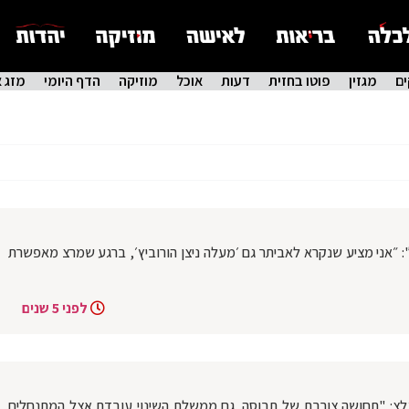
ם
מגזין
פוטו בחזית
דעות
אוכל
מוזיקה
הדף היומי
מזג א
ל': ״אני מציע שנקרא לאביתר גם ׳מעלה ניצן הורוביץ׳, ברגע שמרצ מאפשרת
לפני 5 שנים
גלצ: "תחושה צורבת של תבוסה. גם ממשלת השינוי עובדת אצל המתנחלים