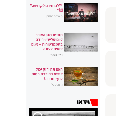
*"להחזירם לקדושה"
🙌*
מערכת בחזית
תחזית מזג האוויר
ליום שלישי: ירידה
בטמפרטורות – נעים
יחסית לעונה
חיים גוטליב
האם תה ירוק יכול
לסייע בהורדת רמות
לחץ וחרדה?
נועה קפלן