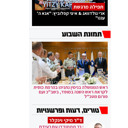
תפילה מרגשת
ארי גולדוואג & איצי קפלוביץ: "אנא ה'
עננו"
צילום:
קובי גדעון / לע"מ
ראש הממשלה בנימין נתניהו בהרמת כוסית
לקראת ראש השנה במוסד, בשב"כ ועם
פורום מטכ"ל
ד"ר מיקי וינקלר
: כך תתמודדו עם רעידת