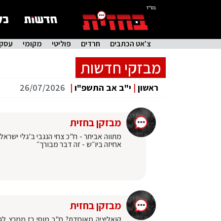
בס"ד
צ'אט הכתבים
חרדים
פוליטי
מקומי
עסקי
מבזקי חדשות
ראשון
|
י"ב אב התשפ"ו
|
26/07/2026
מבזקן בחזית
מתווה אביתר - ח"כ צחי הנגבי ב'גלי ישרא
אחיזה ביו״ש - זה דבר מבורך״
מבזקן בחזית
קואליציה מאוחדת? ח"כ מוסי רז ממרצ ל